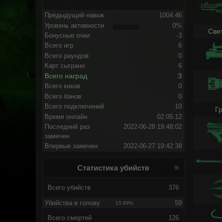
Предыдущий навык
1004.46
Уровень активности
0%
Све
Бонусные очки
-3
Всего игр
6
Всего раундов
0
Карт сыграно
6
Всего наград
3
Всего киков
0
Всего банов
0
Всего подключений
10
Г
Время онлайн
02:05:12
Последний раз
2022-06-28 19:48:02
замечен
Впервые замечен
2022-06-27 19:42:38
Статистика убийств
Всего убийств
376
Убийства в голову
59
15.69%
Всего смертей
126