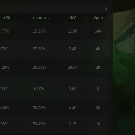
Г в %
Точность
В/У
Урон
7.77%
15.28%
11.56
59K
.70%
37.50%
3.48
4K
4.29%
26.99%
29.64
2K
.00%
0.00%
0.00
0
0.00%
50.00%
4.40
2K
.00%
59.46%
6.17
1K