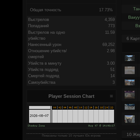
Та
Общая точность
17.73%
Вакуу
Выстрелов
4,359
Вз
Попаданий
773
Выстрелов на одно
11.59
убийство
6 Карт
Нанесенный урон
69,252
Отношение убийств/
2.98
смертей
Убийств в минуту
3.00
Убийств подряд
51
Смертей подряд
14
Самоубийства
3
Player Session Chart
10 Же
Показаны только 10 лучших IDs игрока