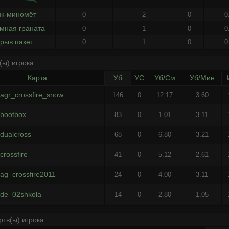
нк-миномёт
0
2
0
0
мная граната
0
1
0
0
рыв пакет
0
1
0
0
(ы) игрока
Карта
Уб
УС
Уб/См
Уб/Мин
agr_crossfire_snow
146
0
12.17
3.60
bootbox
83
0
1.01
3.11
dualcross
68
0
6.80
3.21
crossfire
41
0
5.12
2.61
ag_crossfire2011
24
0
4.00
3.11
de_02shkola
14
0
2.80
1.05
ртв(ы) игрока