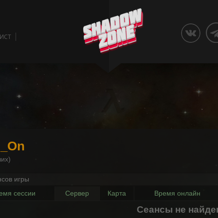
ЛИСТ
o_On
их)
нсов игры
емя сессии
Сервер
Карта
Время онлайн
Сеансы не найд