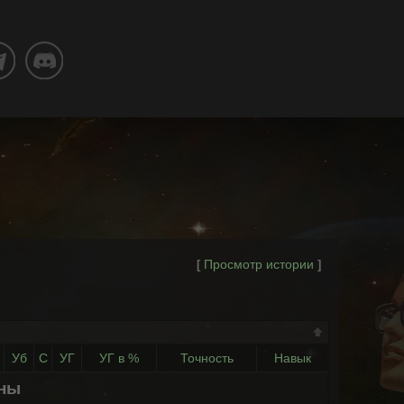
Просмотр истории
[
]
Уб
С
УГ
УГ в %
Точность
Навык
ены