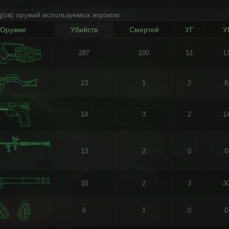
д(ов) оружий используемых игроком
Оружие
Убийств
Смертей
УГ
У
287
100
51
1
23
1
2
8
14
3
2
1
13
2
0
0
10
2
3
3
6
1
0
0