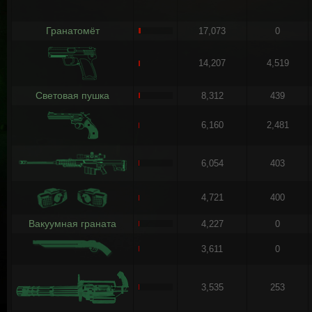
Гранатомёт
17,073
0
14,207
4,519
Световая пушка
8,312
439
6,160
2,481
6,054
403
4,721
400
Вакуумная граната
4,227
0
3,611
0
3,535
253