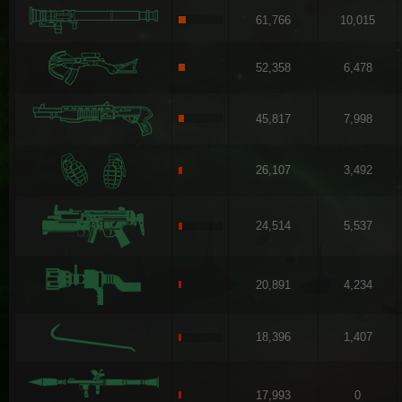
61,766
10,015
52,358
6,478
45,817
7,998
26,107
3,492
24,514
5,537
20,891
4,234
18,396
1,407
17,993
0