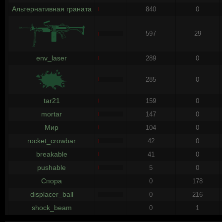
Альтернативная граната
840
0
597
29
env_laser
289
0
285
0
tar21
159
0
mortar
147
0
Мир
104
0
rocket_crowbar
42
0
breakable
41
0
pushable
5
0
Спора
0
178
displacer_ball
0
216
shock_beam
0
1