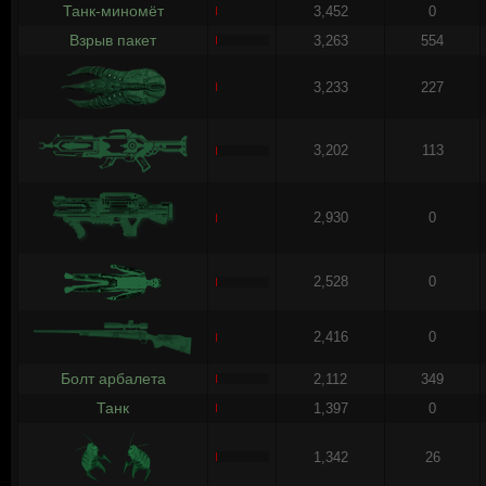
Танк-миномёт
3,452
0
Взрыв пакет
3,263
554
3,233
227
3,202
113
2,930
0
2,528
0
2,416
0
Болт арбалета
2,112
349
Танк
1,397
0
1,342
26