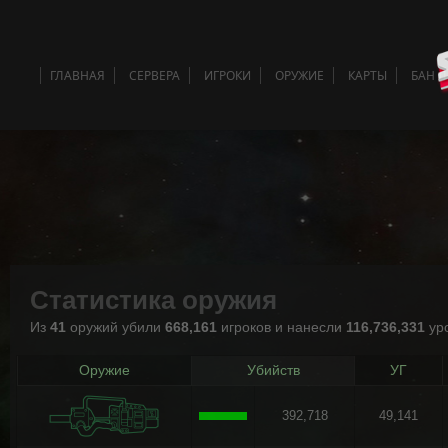
ГЛАВНАЯ
СЕРВЕРА
ИГРОКИ
ОРУЖИЕ
КАРТЫ
БАН 
Статистика оружия
Из
41
оружий убили
668,161
игроков и нанесли
116,736,331
ур
Оружие
Убийств
УГ
392,718
49,141