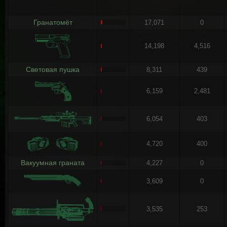
Гранатомёт
17,071
0
14,198
4,516
Световая пушка
8,311
439
6,159
2,481
6,054
403
4,720
400
Вакуумная граната
4,227
0
3,609
0
3,535
253