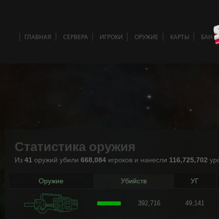
ГЛАВНАЯ
СЕРВЕРА
ИГРОКИ
ОРУЖИЕ
КАРТЫ
БАН 
Статистика оружия
Из
41
оружий убили
668,084
игроков и нанесли
116,725,702
ур
Оружие
Убийств
УГ
392,716
49,141