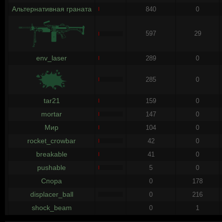
Альтернативная граната
840
0
597
29
env_laser
289
0
285
0
tar21
159
0
mortar
147
0
Мир
104
0
rocket_crowbar
42
0
breakable
41
0
pushable
5
0
Спора
0
178
displacer_ball
0
216
shock_beam
0
1