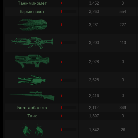
Танк-миномёт
3,452
0
Взрыв пакет
3,260
554
3,231
227
3,200
113
2,928
0
2,528
0
2,416
0
Болт арбалета
2,112
349
Танк
1,397
0
1,342
26