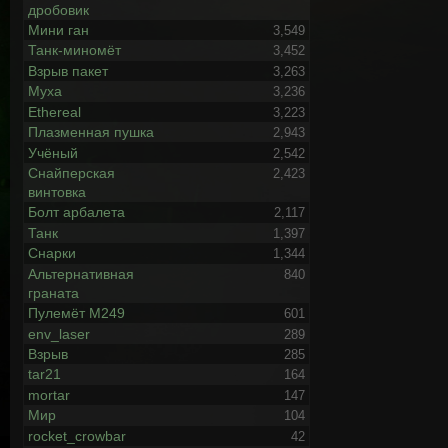
дробовик
Мини ган
3,549
Танк-миномёт
3,452
Взрыв пакет
3,263
Муха
3,236
Ethereal
3,223
Плазменная пушка
2,943
Учёный
2,542
Снайперская
2,423
винтовка
Болт арбалета
2,117
Танк
1,397
Снарки
1,344
Альтернативная
840
граната
Пулемёт М249
601
env_laser
289
Взрыв
285
tar21
164
mortar
147
Мир
104
rocket_crowbar
42