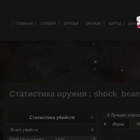
ГЛАВНАЯ
СЕРВЕРА
ИГРОКИ
ОРУЖИЕ
КАРТЫ
БАН 
Статистика оружия : shock_bea
0 Лучших игрок
Статистика убийств
#
Игрок
У
Всего убийств
0
Убийства в голову
2
0.00%