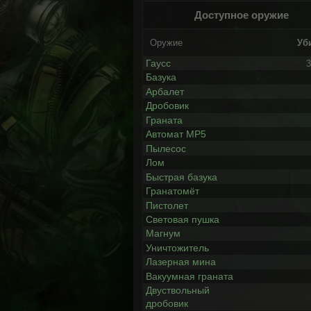
Доступное оружие
Оружие
Уб
Гаусс
3
Базука
Арбалет
Дробовик
Граната
Автомат MP5
Пылесос
Лом
Быстрая базука
Гранатомёт
Пистолет
Световая пушка
Магнум
Уничтожитель
Лазерная мина
Вакуумная граната
Двуствольный
дробовик