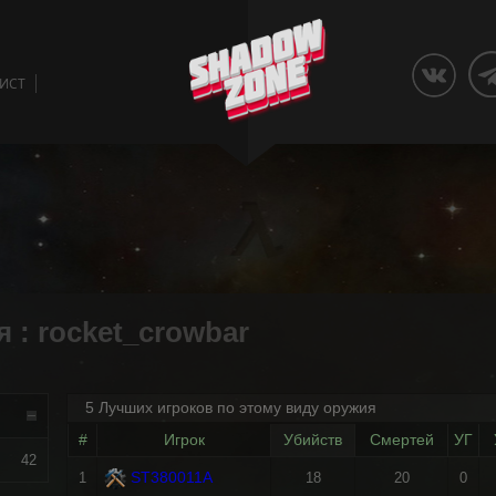
ЛИСТ
 : rocket_crowbar
5 Лучших игроков по этому виду оружия
#
Игрок
Убийств
Смертей
УГ
42
ST380011A
1
18
20
0