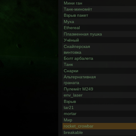
Мини ган
Танк-миномёт
Взрыв пакет
Муха
Ethereal
Плазменная пушка
Учёный
Снайперская
винтовка
Болт арбалета
Танк
Снарки
Альтернативная
граната
Пулемёт М249
env_laser
Взрыв
tar21
mortar
Мир
rocket_crowbar
breakable