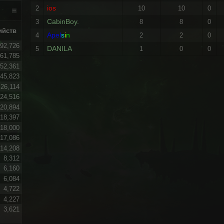
ios
2
10
10
0
CabinBoy.
3
8
8
0
ийств
Apel
s
i
n
4
2
2
0
92,726
DANILA
5
1
0
0
61,785
52,361
45,823
26,114
24,516
20,894
18,397
18,000
17,086
14,208
8,312
6,160
6,084
4,722
4,227
3,621