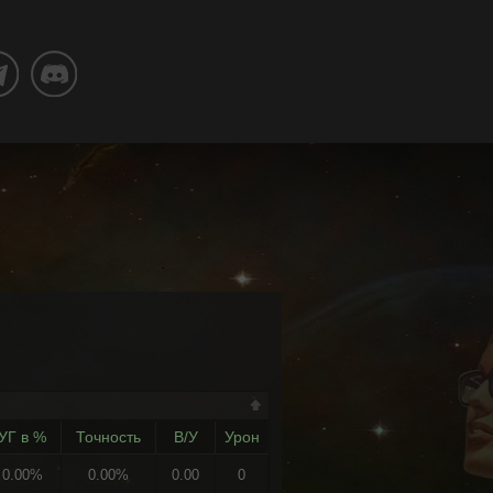
УГ в %
Точность
В/У
Урон
0.00%
0.00%
0.00
0