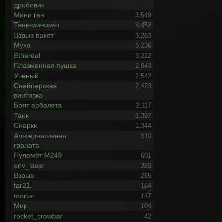
дробовик
Мини ган
3,549
Танк-миномёт
3,452
Взрыв пакет
3,263
Муха
3,236
Ethereal
3,222
Плазменная пушка
2,943
Учёный
2,542
Снайперская
2,423
винтовка
Болт арбалета
2,117
Танк
1,397
Снарки
1,344
Альтернативная
840
граната
Пулемёт М249
601
env_laser
289
Взрыв
285
tar21
164
mortar
147
Мир
104
rocket_crowbar
42