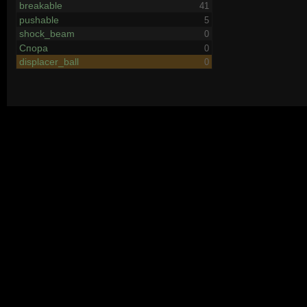
breakable
41
pushable
5
shock_beam
0
Спора
0
displacer_ball
0