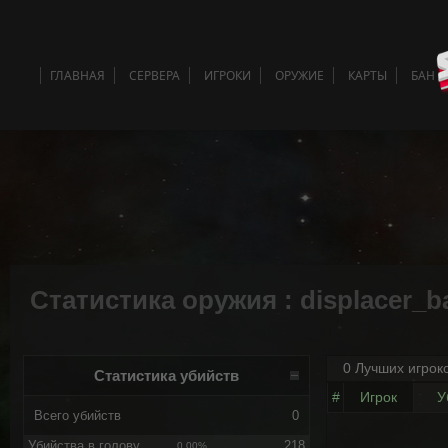
ГЛАВНАЯ
СЕРВЕРА
ИГРОКИ
ОРУЖИЕ
КАРТЫ
БАН 
Статистика оружия : displacer_ba
0 Лучших игрок
Статистика убийств
#
Игрок
У
Всего убийств
0
Убийства в голову
218
0.00%