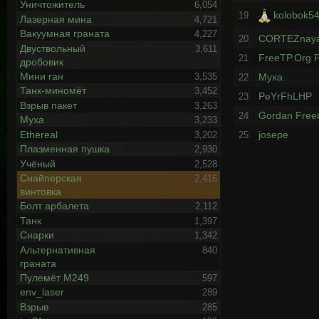
Уничтожитель
6,054
kolobok54
19
Лазерная мина
4,721
Вакуумная граната
4,227
CORTEZnay
20
Двуствольный
3,611
FreeTP.Org P
21
дробовик
Мини ган
3,535
Myxa
22
Танк-миномёт
3,452
PeYrFhLHP
23
Взрыв пакет
3,263
Gordan Fre
24
Муха
3,233
Ethereal
josepe
3,202
25
Плазменная пушка
2,930
Учёный
2,528
Снайперская
2,416
винтовка
Болт арбалета
2,112
Танк
1,397
Снарки
1,342
Альтернативная
840
граната
Пулемёт М249
597
env_laser
289
Взрыв
285