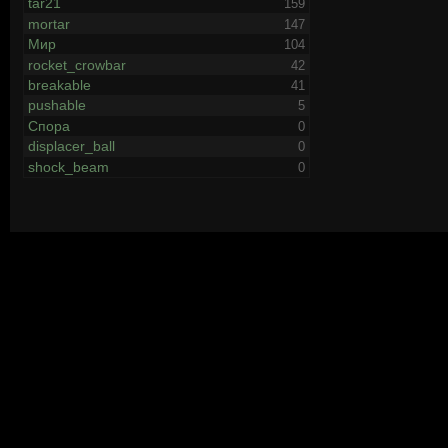
tar21
159
mortar
147
Мир
104
rocket_crowbar
42
breakable
41
pushable
5
Спора
0
displacer_ball
0
shock_beam
0