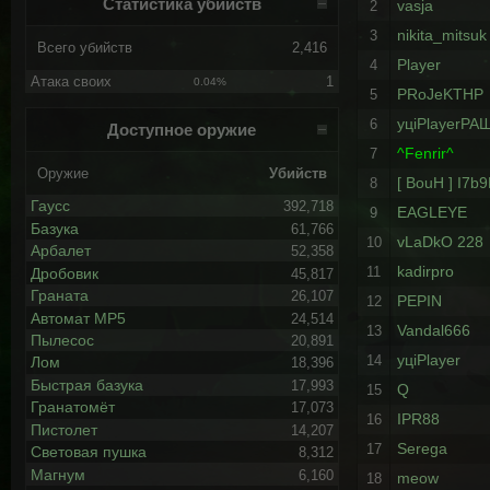
Статистика убийств
vasja
2
nikita_mitsuk
3
Всего убийств
2,416
Player
4
Атака своих
1
0.04%
PRoJeKTHP
5
уцiPlayerРА
6
Доступное оружие
^Fenrir^
7
Оружие
Убийств
[ BouH ] I7
8
Гаусс
392,718
EAGLEYE
9
Базука
61,766
vLaDkO 228
10
Арбалет
52,358
kadirpro
11
Дробовик
45,817
Граната
26,107
PEPIN
12
Автомат MP5
24,514
Vandal666
13
Пылесос
20,891
уцiPlayer
14
Лом
18,396
Быстрая базука
17,993
Q
15
Гранатомёт
17,073
IPR88
16
Пистолет
14,207
Serega
17
Световая пушка
8,312
Магнум
6,160
meow
18