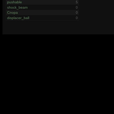
pushable
5
shock_beam
0
Спора
0
displacer_ball
0