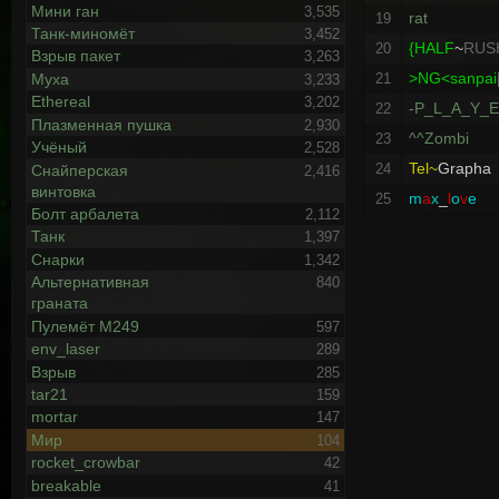
Мини ган
3,535
rat
19
Танк-миномёт
3,452
{HALF
~
RUS
20
Взрыв пакет
3,263
>NG<sanpai
Муха
21
3,233
Ethereal
3,202
-P_L_A_Y_E
22
Плазменная пушка
2,930
^^Zombi
23
Учёный
2,528
Tel~
Grapha
24
Снайперская
2,416
винтовка
m
a
x
_
l
o
v
e
25
Болт арбалета
2,112
Танк
1,397
Снарки
1,342
Альтернативная
840
граната
Пулемёт М249
597
env_laser
289
Взрыв
285
tar21
159
mortar
147
Мир
104
rocket_crowbar
42
breakable
41