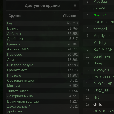
MaqSaa
2
Доступное оружие
paraZit
3
^Fenrir^
4
Оружие
Убийств
LOL1025 [N
5
Гаусс
392,718
Базука
61,766
nahtigall
6
Арбалет
52,358
Mepillyeah
7
Дробовик
45,817
Mr.Toby
8
Граната
26,107
Автомат MP5
R.@.M.@.N
24,514
9
Пылесос
20,891
Steelmeker
10
Лом
18,396
Houq
11
Быстрая базука
17,993
Гранатомёт
<*Vasya*>
17,073
12
Пистолет
14,207
PrOtJkiLLH
13
Световая пушка
8,311
PeYrFhLHP
14
Магнум
6,160
LEXA_35rus
Уничтожитель
15
6,054
Лазерная мина
4,721
Hy6
16
Вакуумная граната
4,227
cHrIs
17
Двуствольный
3,611
GUNDOGA
дробовик
18