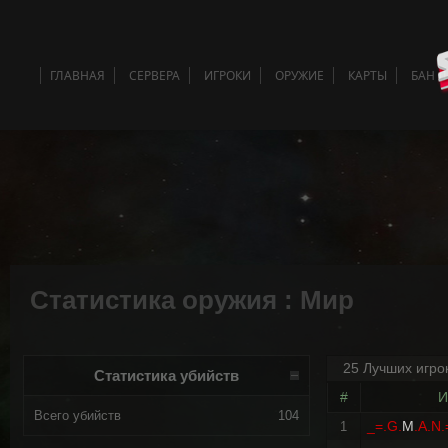
ГЛАВНАЯ
СЕРВЕРА
ИГРОКИ
ОРУЖИЕ
КАРТЫ
БАН 
Статистика оружия : Мир
25 Лучших игро
Статистика убийств
#
И
Всего убийств
104
_=.G.
M
.A.N.
1