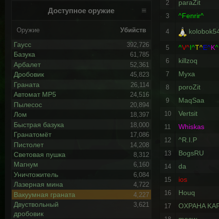
paraZit
2
Доступное оружие
^Fenrir^
3
Оружие
Убийств
kolobok54
4
Гаусс
392,726
^
V^
I^
T^
E^
K
^
5
Базука
61,785
killzoq
6
Арбалет
52,361
Myxa
7
Дробовик
45,823
Граната
26,114
poroZit
8
Автомат MP5
24,516
MaqSaa
9
Пылесос
20,894
Vertsit
10
Лом
18,397
Быстрая базука
18,000
Whiskas
11
Гранатомёт
17,086
^R.I.P
12
Пистолет
14,208
BogsRU
13
Световая пушка
8,312
Магнум
6,160
da
14
Уничтожитель
6,084
ios
15
Лазерная мина
4,722
Houq
16
Вакуумная граната
4,227
Двуствольный
3,621
OXPAHA KAP
17
дробовик