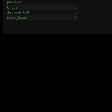
pushable
5
Спора
0
displacer_ball
0
shock_beam
0