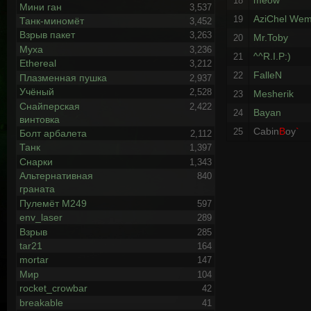
meow
18
Мини ган
3,537
AziChel We
19
Танк-миномёт
3,452
Взрыв пакет
3,263
Mr.Toby
20
Муха
3,236
^^R.I.P:)
21
Ethereal
3,212
FalleN
22
Плазменная пушка
2,937
Учёный
2,528
Mesherik
23
Снайперская
2,422
Bayan
24
винтовка
Cabin
B
oy
`
25
Болт арбалета
2,112
Танк
1,397
Снарки
1,343
Альтернативная
840
граната
Пулемёт М249
597
env_laser
289
Взрыв
285
tar21
164
mortar
147
Мир
104
rocket_crowbar
42
breakable
41