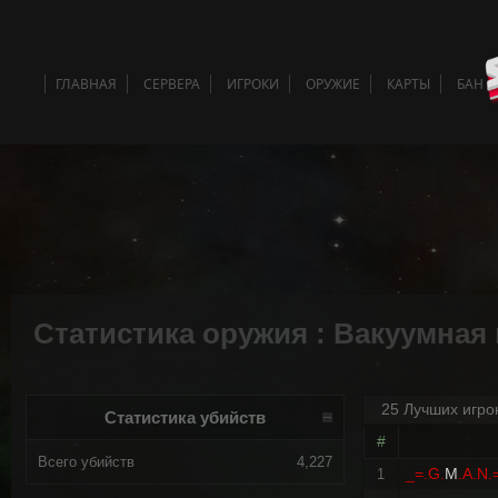
ГЛАВНАЯ
СЕРВЕРА
ИГРОКИ
ОРУЖИЕ
КАРТЫ
БАН 
Статистика оружия : Вакуумная 
25 Лучших игро
Статистика убийств
#
Всего убийств
4,227
_=.G.
M
.A.N.
1