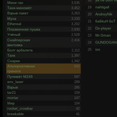
ya ne bum 
18
Мини ган
3,535
nahtigall
19
Танк-миномёт
3,452
Взрыв пакет
3,263
AndreyNik
20
Муха
3,233
6a6kuH 6oT
21
Ethereal
3,202
Ds-player
22
Плазменная пушка
2,930
Учёный
2,528
Mr.Gman
23
Снайперская
2,416
GUNDOGAN
24
винтовка
ios
25
Болт арбалета
2,112
Танк
1,397
Снарки
1,342
Альтернативная
840
граната
Пулемёт М249
597
env_laser
289
Взрыв
285
tar21
159
mortar
147
Мир
104
rocket_crowbar
42
breakable
41