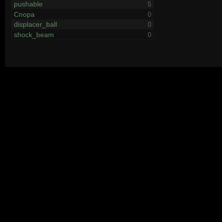
pushable
5
Спора
0
displacer_ball
0
shock_beam
0