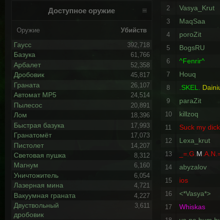
Vasya_Krut
2
Доступное оружие
MaqSaa
3
Оружие
Убийств
poroZit
4
Гаусс
392,718
BogsRU
5
Базука
61,766
^Fenrir^
6
Арбалет
52,358
Houq
7
Дробовик
45,817
Граната
26,107
.SKEL.
Daini
8
Автомат MP5
24,514
paraZit
9
Пылесос
20,891
killzoq
10
Лом
18,396
Быстрая базука
17,993
Suck my dic
11
Гранатомёт
17,073
Lexa_krut
12
Пистолет
14,207
_=.G.
M
.A.N.
13
Световая пушка
8,312
Магнум
6,160
abyzalov
14
Уничтожитель
6,054
ios
15
Лазерная мина
4,721
<*Vasya*>
16
Вакуумная граната
4,227
Двуствольный
3,611
Whiskas
17
дробовик