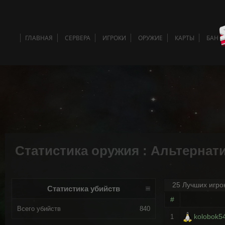
ГЛАВНАЯ
СЕРВЕРА
ИГРОКИ
ОРУЖИЕ
КАРТЫ
БАН 
Статистика оружия : Альтернат
25 Лучших игро
Статистика убийств
#
Всего убийств
840
kolobok54
1