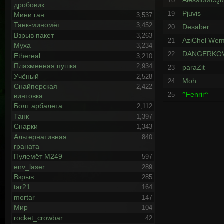
AlessioMcQ
18
дробовик
Pjuvis
19
Мини ган
3,537
Танк-миномёт
3,452
Desaber
20
Взрыв пакет
3,263
AziChel We
21
Муха
3,234
DANGERKO
22
Ethereal
3,210
Плазменная пушка
2,934
paraZit
23
Учёный
2,528
Moh
24
Снайперская
2,422
^Fenrir^
25
винтовка
Болт арбалета
2,112
Танк
1,397
Снарки
1,343
Альтернативная
840
граната
Пулемёт М249
597
env_laser
289
Взрыв
285
tar21
164
mortar
147
Мир
104
rocket_crowbar
42