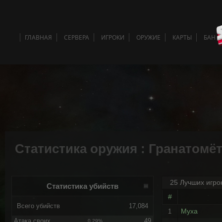
ГЛАВНАЯ
СЕРВЕРА
ИГРОКИ
ОРУЖИЕ
КАРТЫ
БАН 
Статистика оружия : Гранатомё
25 Лучших игро
Статистика убийств
#
Всего убийств
17,084
Myxa
1
Атака своих
49
0.29%