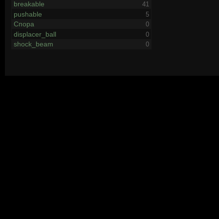
breakable
41
pushable
5
Спора
0
displacer_ball
0
shock_beam
0