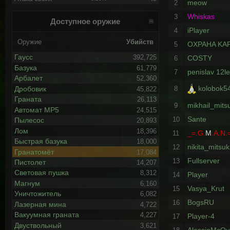
meow
2
Whiskas
3
Доступное оружие
iPlayer
4
Оружие
Убийств
OXPAHA KAP
5
Гаусс
392,725
COSTY
6
Базука
61,779
penislav 12le
7
Арбалет
52,360
kolobok54
Дробовик
8
45,822
Граната
26,113
mikhail_mits
9
Автомат MP5
24,515
Sante
10
Пылесос
20,893
Лом
18,396
_=.G.
M
.A.N.
11
Быстрая базука
18,000
nikita_mitsuk
12
Гранатомёт
17,084
Fullserver
13
Пистолет
14,207
Световая пушка
8,312
Player
14
Магнум
6,160
Vasya_Krut
15
Уничтожитель
6,082
BogsRU
16
Лазерная мина
4,722
Вакуумная граната
4,227
Player-4
17
Двуствольный
3,621