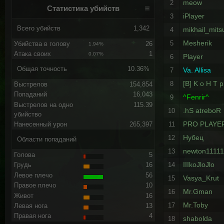
meow
2
Статистика убийств
iPlayer
3
Всего убийств
1,342
mikhail_mits
4
Mesherik
5
Убийства в голову
26
1.94%
Атака своих
1
0.07%
Player
6
Общая точность
10.36%
Va. Allisa
7
[B] K o H T p
8
Выстрелов
154,854
Попаданий
16,043
^Fenrir^
9
Выстрелов на одно
115.39
.hS atreboR
10
убийство
PRO PLAYER
Нанесенный урон
265,397
11
Нубец
12
Области попаданий
newton11111
13
Голова
5
IIIkoJloJlo
14
Грудь
16
Левое плечо
56
Vasya_Krut
15
Правое плечо
10
Mr.Gman
16
Живот
16
Mr.Toby
17
Левая нога
13
Правая нога
4
shabolda
18