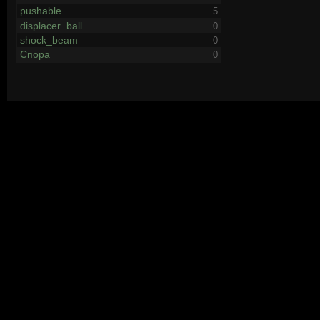
pushable
5
displacer_ball
0
shock_beam
0
Спора
0