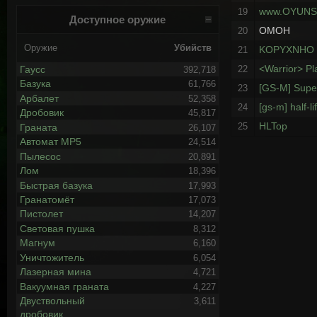
www.OYUNS
19
Доступное оружие
OMOH
20
Оружие
Убийств
KOPYXNHO
21
<Warrior> Pl
Гаусс
22
392,718
Базука
61,766
[GS-M] Sup
23
Арбалет
52,358
[gs-m] half-li
24
Дробовик
45,817
HLTop
25
Граната
26,107
Автомат MP5
24,514
Пылесос
20,891
Лом
18,396
Быстрая базука
17,993
Гранатомёт
17,073
Пистолет
14,207
Световая пушка
8,312
Магнум
6,160
Уничтожитель
6,054
Лазерная мина
4,721
Вакуумная граната
4,227
Двуствольный
3,611
дробовик