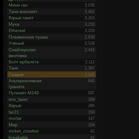
Мини ган
3,535
Танк-миномёт
3,452
Взрыв пакет
3,263
Муха
3,233
Ethereal
3,202
Плазменная пушка
2,930
Учёный
2,528
Снайперская
2,416
винтовка
Болт арбалета
2,112
Танк
1,397
Снарки
1,342
Альтернативная
840
граната
Пулемёт М249
597
env_laser
289
Взрыв
285
tar21
159
mortar
147
Мир
104
rocket_crowbar
42
breakable
41