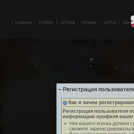
ГЛАВНАЯ
СЕРВЕРА
ИГРОКИ
ОРУЖИЕ
КАРТЫ
БАН 
Регистрация пользовател
Как и зачем регистрирова
Регистрация пользователя п
информацию профиля вашег
Ник вашего игрока должен су
сможете зарегистрироватьс