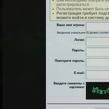
Вам необходимо поиграть н
регистрироваться
Пользователь может быть св
Регистрация требует подт
можите войти в систему 
Ваше имя игрока:
Введенное уникальное ID должно соответ
Логин:
Пароль:
Повторите пароль:
E-mail:
Введите символы с
картинки: