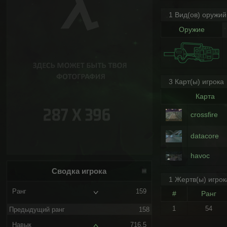
1 Вид(ов) оружи
Оружие
3 Карт(ы) игрока
Карта
crossfire
datacore
havoc
Сводка игрока
1 Жертв(ы) игрок
Ранг
159
#
Ранг
1
54
Предыдущий ранг
158
Навык
716.5