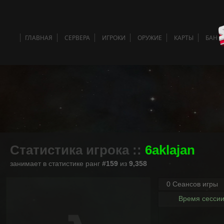
ГЛАВНАЯ
СЕРВЕРА
ИГРОКИ
ОРУЖИЕ
КАРТЫ
БАН 
Статистика игрока ::
6aklajan
занимает в статистике ранг
#159
из
9,358
0 Сеансов игры
Время сесси