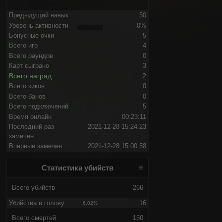
Предыдущий навык
50
Уровень активности
0%
Бонусные очки
-5
Всего игр
4
Всего раундов
0
Карт сыграно
3
Всего наград
2
Всего киков
0
Всего банов
0
Всего подключений
5
Время онлайн
00:23:11
Последний раз
2021-12-28 15:24:23
замечен
Впервые замечен
2021-12-28 15:00:58
Статистика убийств
Всего убийств
266
Убийства в голову
16
6.02%
Всего смертей
150