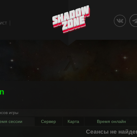
ЛИСТ
an
нсов игры
емя сессии
Сервер
Карта
Время онлайн
Сеансы не найд