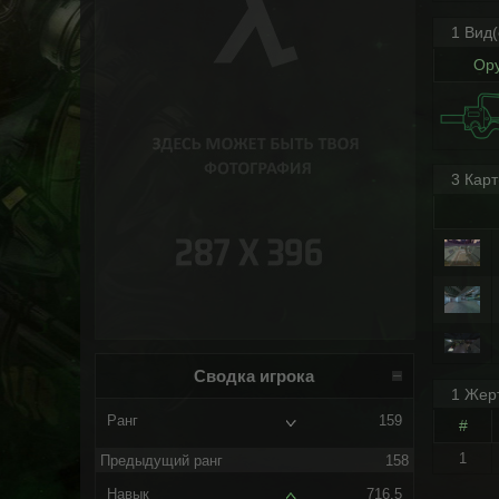
1 Вид
Ор
3 Карт
Сводка игрока
1 Жер
Ранг
159
#
1
Предыдущий ранг
158
Навык
716.5