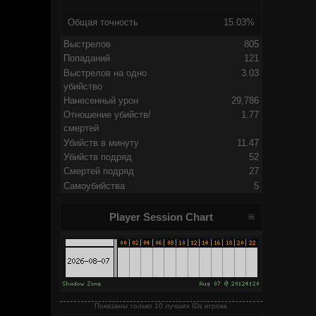
Общая точность
15.03%
Выстрелов
805
Попаданий
121
Выстрелов на одно
3.03
убийство
Нанесенный урон
29,786
Отношение убийств/
1.77
смертей
Убийств в минуту
11.47
Убийств подряд
52
Смертей подряд
27
Самоубийства
5
Player Session Chart
Показаны только 10 лучших IDs игрока