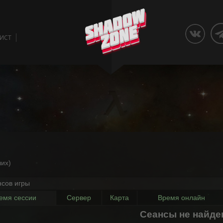
ЛИСТ
их)
нсов игры
емя сессии
Сервер
Карта
Время онлайн
Сеансы не найд