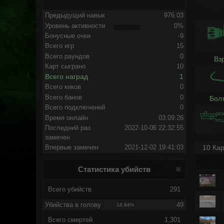
Предыдущий навык
976.03
Уровень активности
0%
Бонусные очки
-9
Всего игр
15
Всего раундов
0
Вз
Карт сыграно
10
Всего наград
1
Всего киков
0
Всего банов
0
Бол
Всего подключений
0
Время онлайн
03:09:26
Последний раз
2022-10-06 22:32:55
замечен
10 Кар
Впервые замечен
2021-12-02 19:41:03
Статистика убийств
Всего убийств
291
Убийства в голову
49
16.84%
Всего смертей
1,301