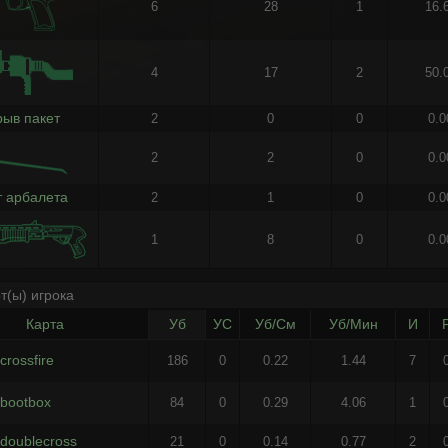
6
28
1
16.
4
17
2
50.
рыв пакет
2
0
0
0.
2
2
0
0.
т арбалета
2
1
0
0.
1
8
0
0.
т(ы) игрока
Карта
Уб
УС
Уб/См
Уб/Мин
И
crossfire
186
0
0.22
1.44
7
bootbox
84
0
0.29
4.06
1
doublecross
21
0
0.14
0.77
2