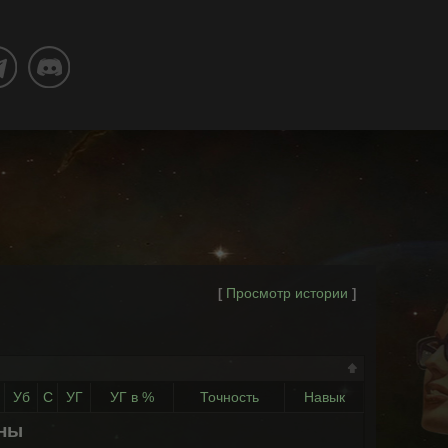
Просмотр истории
[
]
Уб
С
УГ
УГ в %
Точность
Навык
ены