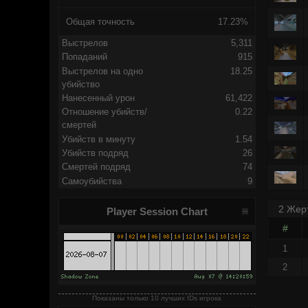
Общая точность
17.23%
Выстрелов
5,311
Попаданий
915
Выстрелов на одно
18.25
убийство
Нанесенный урон
61,422
Отношение убийств/
0.22
смертей
Убийств в минуту
1.54
Убийств подряд
26
Смертей подряд
74
Самоубийства
9
2 Жер
Player Session Chart
#
1
2
Показаны только 10 лучших IDs игрока