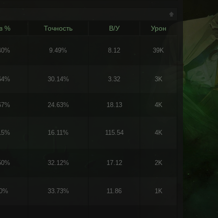
в %
Точность
В/У
Урон
40%
9.49%
8.12
39K
64%
30.14%
3.32
3K
67%
24.63%
18.13
4K
15%
16.11%
115.54
4K
50%
32.12%
17.12
2K
00%
33.73%
11.86
1K