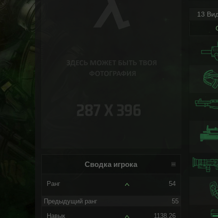
13 Ви
Сводка игрока
Ранг
54
Предыдущий ранг
55
Навык
1138.26