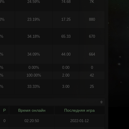
09%
24.59%
74.68
7K
00%
23.19%
17.25
880
0%
34.18%
65.33
670
0%
34.09%
44.00
664
0%
0.00%
0.00
0
0%
100.00%
2.00
42
0%
33.33%
3.00
25
Р
Время онлайн
Последняя игра
0
02:20:50
2022-01-12