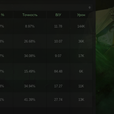
в %
Точность
В/У
Урон
97%
8.97%
11.78
144K
83%
26.68%
10.07
36K
07%
34.08%
9.07
17K
27%
15.49%
84.48
6K
33%
34.94%
17.27
11K
81%
41.39%
27.74
13K