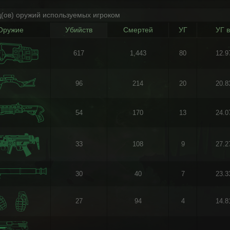
д(ов) оружий используемых игроком
Оружие
Убийств
Смертей
УГ
УГ 
617
1,443
80
12.
96
214
20
20.
54
170
13
24.
33
108
9
27.
30
40
7
23.
27
94
4
14.