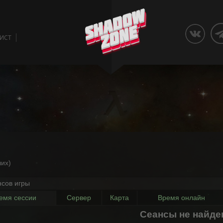
ЛИСТ
их)
нсов игры
емя сессии
Сервер
Карта
Время онлайн
Сеансы не найд