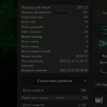
Предыдущий навык
1100.13
Уровень активности
0%
Бонусные очки
-64
Всего игр
75
Всего раундов
0
Карт сыграно
26
Всего наград
2
Всего киков
0
Всего банов
0
Всего подключений
93
Вз
Время онлайн
09:08:23
Последний раз
2022-01-12 21:06:17
Бол
замечен
Впервые замечен
2021-12-02 00:49:56
Статистика убийств
26 Кар
Всего убийств
890
Убийства в голову
150
16.85%
Всего смертей
2,192