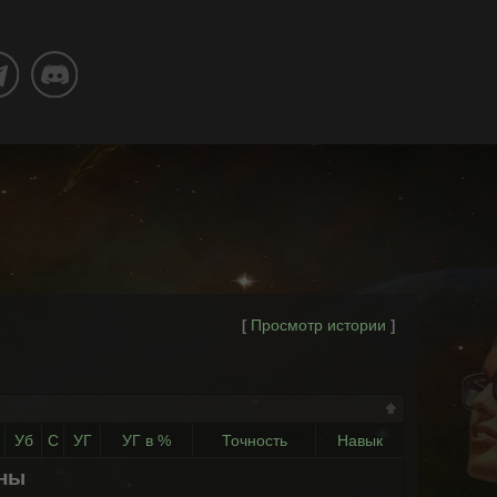
Просмотр истории
[
]
Уб
С
УГ
УГ в %
Точность
Навык
ены