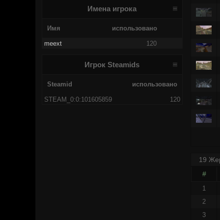
Имена игрока
Имя
использовано
meext
120
Игрок Steamids
Steamid
использовано
STEAM_0:0:101605859
120
19 Же
#
1
2
3