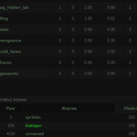
ag_hidden_lab
1
0
1.00
0.88
1
fling
1
0
1.00
0.62
2
elixir
0
0
0.00
0.00
2
vengeance
0
0
0.00
0.00
0
cold_faces
0
0
0.00
0.00
2
havoc
0
0
0.00
0.00
1
gasworks
0
0
0.00
0.00
2
ртв(ы) игрока
Ранг
Жертва
Убийс
syr1ken
2
250
6aklajan
159
145
unnamed
4130
106