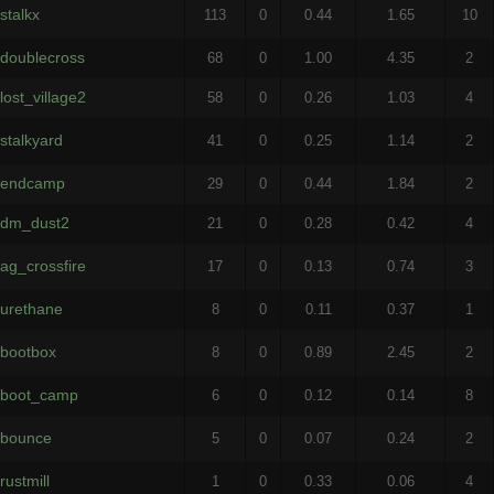
stalkx
113
0
0.44
1.65
10
doublecross
68
0
1.00
4.35
2
lost_village2
58
0
0.26
1.03
4
stalkyard
41
0
0.25
1.14
2
endcamp
29
0
0.44
1.84
2
dm_dust2
21
0
0.28
0.42
4
ag_crossfire
17
0
0.13
0.74
3
urethane
8
0
0.11
0.37
1
bootbox
8
0
0.89
2.45
2
boot_camp
6
0
0.12
0.14
8
bounce
5
0
0.07
0.24
2
rustmill
1
0
0.33
0.06
4