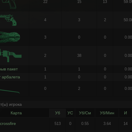
22
15
13
59.
4
3
2
50.
3
0
0
0.0
2
38
0
0.0
рыв пакет
1
1
0
0.0
т арбалета
1
0
0
0.0
0
2
0
0.0
т(ы) игрока
Карта
Уб
УС
Уб/См
Уб/Мин
И
crossfire
513
0
0.55
3.64
14