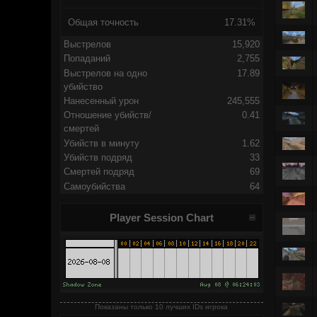
Общая точность
17.31%
Выстрелов
15,920
Попаданий
2,755
Выстрелов на одно
17.89
убийство
Нанесенный урон
245,555
Отношение убийств/
0.41
смертей
Убийств в минуту
1.62
Убийств подряд
33
Смертей подряд
69
Самоубийства
64
Player Session Chart
Показаны только 10 лучших IDs игрока