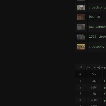
crossfire_
bounce
tau_canno
1337_stree
crosspony
313 Жертв(ы) иг
#
Ранг
P
1
46
p
2
9254
C
3
30
p
4
9084