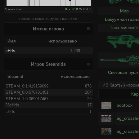
Мир
Вакуумная гран
Показаны только 10 лучших IDs игрока
Танк-миномёт
Имена игрока
Имя
использовано
cHrIs
1,209
Игрок Steamids
Световая пушк
Steamid
использовано
49 Карт(ы) игрок
STEAM_0:1:419159699
878
STEAM_0:0:576781451
284
Кар
STEAM_1:0:369017467
29
bootbox
^8cHrIs
17
cHrIs
1
ag_crossfir
ag_crossfi