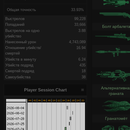
Общая точность
33.93%
Выстрелов
99,228
Попаданий
33,666
Болт арбалет
Выстрелов на одно
3.88
убийство
Нанесенный урон
4,743,089
Отношение убийств/
16.94
смертей
Убийств в минуту
6.24
Убийств подряд
435
Смертей подряд
18
Самоубийства
38
Альтернативна
Player Session Chart
граната
Гранатомёт