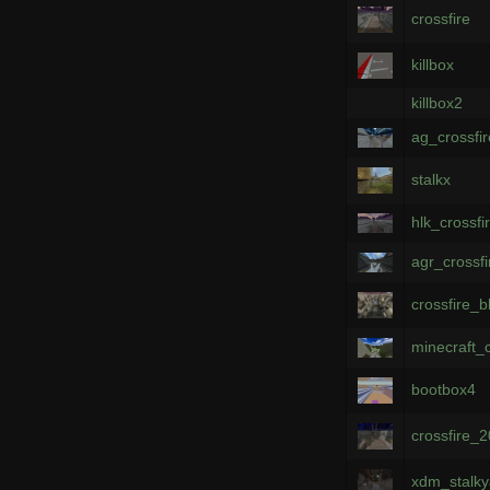
crossfire
killbox
killbox2
ag_crossfi
stalkx
hlk_crossfi
agr_crossf
crossfire_
minecraft_c
bootbox4
crossfire_
xdm_stalky