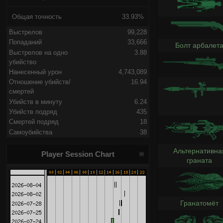
Общая точность
33.93%
Выстрелов
99,228
Попаданий
33,666
Болт арбалет
Выстрелов на одно
3.88
убийство
Нанесенный урон
4,743,089
Отношение убийств/
16.94
смертей
Убийств в минуту
6.24
Убийств подряд
435
Смертей подряд
18
Самоубийства
38
Альтернативна
Player Session Chart
граната
Гранатомёт