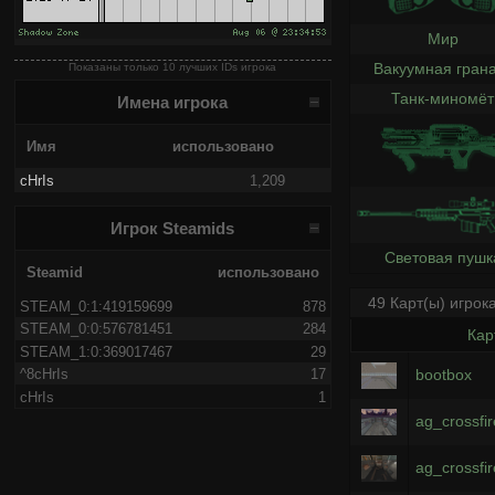
Мир
Вакуумная гран
Показаны только 10 лучших IDs игрока
Танк-миномёт
Имена игрока
Имя
использовано
cHrIs
1,209
Игрок Steamids
Световая пушк
Steamid
использовано
49 Карт(ы) игрок
STEAM_0:1:419159699
878
STEAM_0:0:576781451
284
Кар
STEAM_1:0:369017467
29
bootbox
^8cHrIs
17
cHrIs
1
ag_crossfir
ag_crossfi