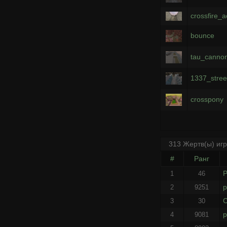
crossfire_
bounce
tau_canno
1337_stree
crosspony
313 Жертв(ы) иг
#
Ранг
P
1
46
p
2
9251
C
3
30
p
4
9081