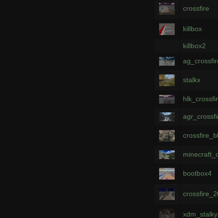
crossfire
killbox
killbox2
ag_crossfi
stalkx
hlk_crossfi
agr_crossf
crossfire_
minecraft_c
bootbox4
crossfire_
xdm_stalky