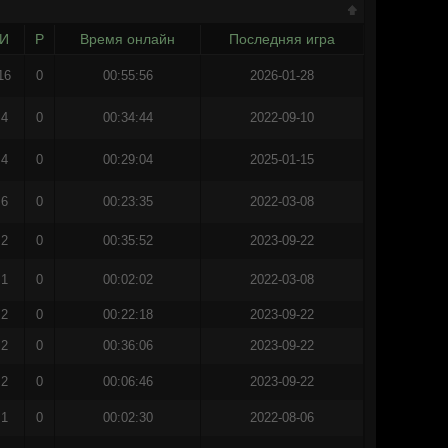
И
Р
Время онлайн
Последняя игра
16
0
00:55:56
2026-01-28
4
0
00:34:44
2022-09-10
4
0
00:29:04
2025-01-15
6
0
00:23:35
2022-03-08
2
0
00:35:52
2023-09-22
1
0
00:02:02
2022-03-08
2
0
00:22:18
2023-09-22
2
0
00:36:06
2023-09-22
2
0
00:06:46
2023-09-22
1
0
00:02:30
2022-08-06