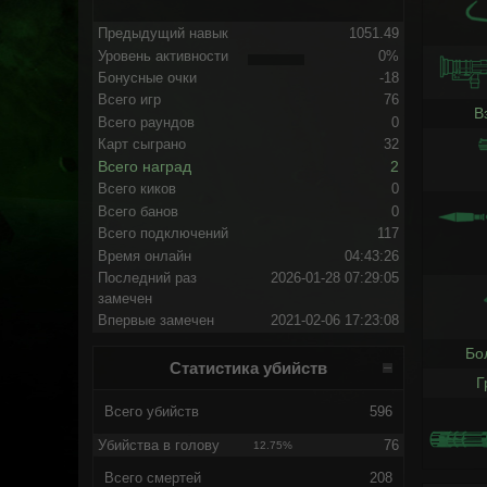
Предыдущий навык
1051.49
Уровень активности
0%
Бонусные очки
-18
Всего игр
76
В
Всего раундов
0
Карт сыграно
32
Всего наград
2
Всего киков
0
Всего банов
0
Всего подключений
117
Время онлайн
04:43:26
Последний раз
2026-01-28 07:29:05
замечен
Впервые замечен
2021-02-06 17:23:08
Бо
Статистика убийств
Г
Всего убийств
596
Убийства в голову
76
12.75%
Всего смертей
208