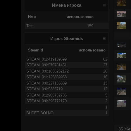
Имена игрока
Имя
использовано
Test
159
Игрок Steamids
Steamid
использовано
STEAM_0:1:419159699
62
STEAM_0:0:576781451
27
STEAM_0:0:1656252172
20
STEAM_0:1:125869958
16
STEAM_0:0:227155839
13
STEAM_0:0:5385719
12
STEAM_0:1:906752736
5
STEAM_0:0:396772170
2
.
1
BUDET BOLNO
1
35 Же