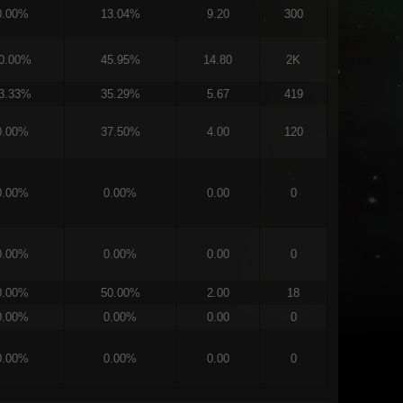
0.00%
13.04%
9.20
300
0.00%
45.95%
14.80
2K
3.33%
35.29%
5.67
419
0.00%
37.50%
4.00
120
0.00%
0.00%
0.00
0
0.00%
0.00%
0.00
0
0.00%
50.00%
2.00
18
0.00%
0.00%
0.00
0
0.00%
0.00%
0.00
0