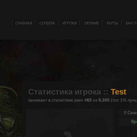
ГЛАВНАЯ
СЕРВЕРА
ИГРОКИ
ОРУЖИЕ
КАРТЫ
БАН 
Статистика игрока ::
Test
занимает в статистике ранг
#65
из
9,355
(топ 1% лучш
0 Сеа
Вр