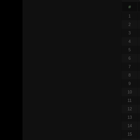
#
1
2
3
4
5
6
7
8
9
10
11
12
13
14
15