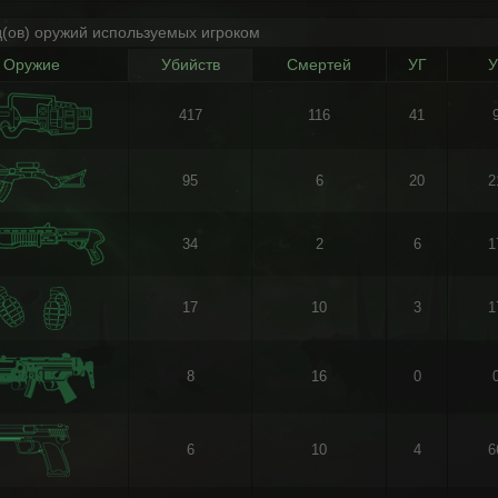
д(ов) оружий используемых игроком
Оружие
Убийств
Смертей
УГ
У
417
116
41
95
6
20
2
34
2
6
1
17
10
3
1
8
16
0
6
10
4
6