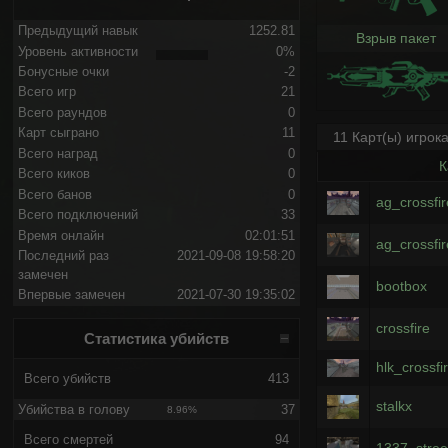
Предыдущий навык
1252.81
Взрыв пакет
Уровень активности
0%
Бонусные очки
-2
Всего игр
21
Всего раундов
0
Карт сыграно
11
11 Карт(ы) игрок
Всего наград
0
К
Всего киков
0
Всего банов
0
ag_crossfir
Всего подключений
33
Время онлайн
02:01:51
ag_crossfi
Последний раз
2021-09-08 19:58:20
замечен
bootbox
Впервые замечен
2021-07-30 19:35:02
crossfire
Статистика убийств
hlk_crossf
Всего убийств
413
stalkx
Убийства в голову
37
8.96%
Всего смертей
94
1337_stree