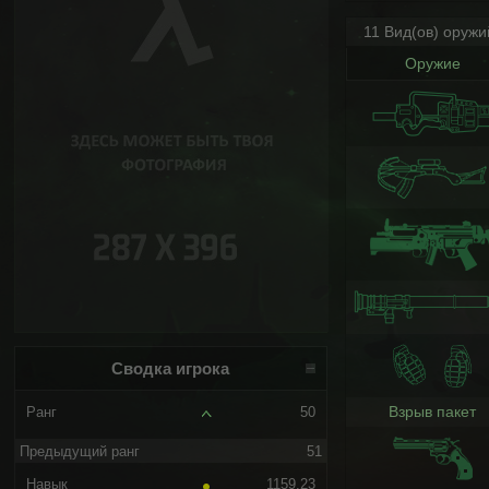
11 Вид(ов) оруж
Оружие
Сводка игрока
Взрыв пакет
Ранг
50
Предыдущий ранг
51
Навык
1159.23