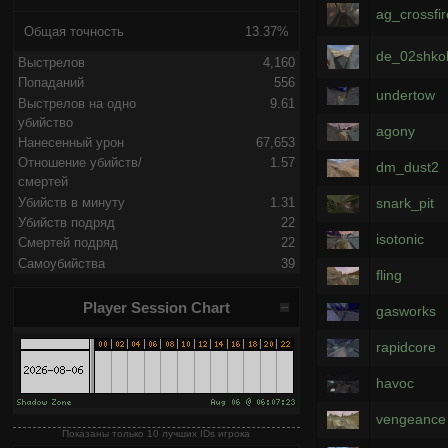
ag_crossfi
Общая точность
13.37%
de_02shko
Выстрелов
4,160
Попаданий
556
undertow
Выстрелов на одно
9.61
убийство
agony
Нанесенный урон
67,653
Отношение убийств/
1.57
dm_dust2
смертей
Убийств в минуту
1.31
snark_pit
Убийств подряд
22
isotonic
Смертей подряд
22
Самоубийства
39
fling
Player Session Chart
gasworks
rapidcore
havoc
vengeance
Показаны только 10 лучших IDs игрока