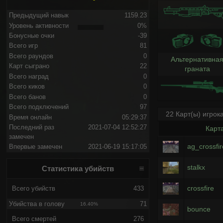
Предыдущий навык
1159.23
Уровень активности
0%
Бонусные очки
-39
Всего игр
81
Всего раундов
0
Альтернативна
Карт сыграно
22
граната
Всего наград
0
Всего киков
0
Всего банов
0
Всего подключений
97
22 Карт(ы) игрок
Время онлайн
05:29:37
Последний раз
2021-07-04 12:52:27
Карт
замечен
ag_crossfir
Впервые замечен
2021-06-19 15:17:05
stalkx
Статистика убийств
crossfire
Всего убийств
433
Убийства в голову
71
16.40%
bounce
Всего смертей
276