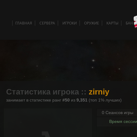
ГЛАВНАЯ
СЕРВЕРА
ИГРОКИ
ОРУЖИЕ
КАРТЫ
БАН 
Статистика игрока ::
zirniy
занимает в статистике ранг
#50
из
9,351
(топ 1% лучших)
0 Сеансов игры
Время сесси