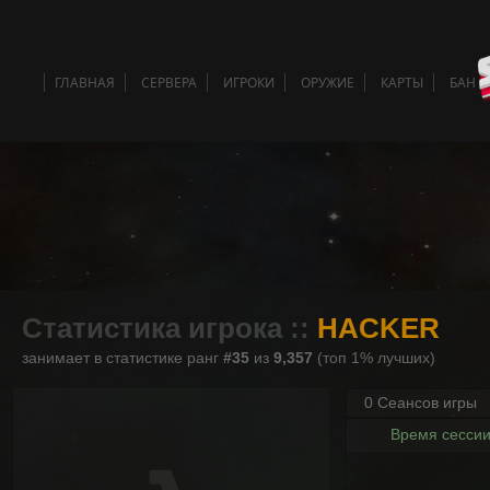
ГЛАВНАЯ
СЕРВЕРА
ИГРОКИ
ОРУЖИЕ
КАРТЫ
БАН 
Статистика игрока ::
HACKER
занимает в статистике ранг
#35
из
9,357
(топ 1% лучших)
0 Сеансов игры
Время сесси