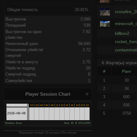
Общая точность
20.81%
crossfire_
Выстрелов
2,590
minecraft_c
Попаданий
539
Выстрелов на одно
7.92
killbox2
убийство
rocket_fre
Нанесенный урон
56,640
contaminat
Отношение убийств/
3.72
смертей
Убийств в минуту
2.75
6 Жертв(ы) игрок
Убийств подряд
29
#
Ранг
Смертей подряд
8
1
30
Самоубийства
1
2
34
Player Session Chart
3
600
4
936
5
3758
Показаны только 10 лучших IDs игрока