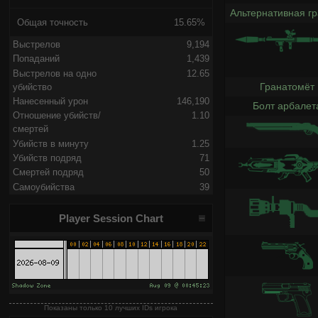
Альтернативная г
Общая точность
15.65%
Выстрелов
9,194
Попаданий
1,439
Выстрелов на одно
12.65
Гранатомёт
убийство
Нанесенный урон
146,190
Болт арбалет
Отношение убийств/
1.10
смертей
Убийств в минуту
1.25
Убийств подряд
71
Смертей подряд
50
Самоубийства
39
Player Session Chart
Показаны только 10 лучших IDs игрока