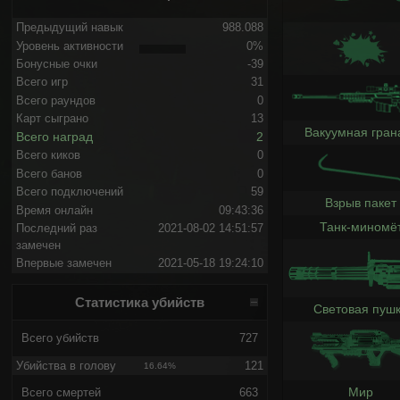
Предыдущий навык
988.088
Уровень активности
0%
Бонусные очки
-39
Всего игр
31
Всего раундов
0
Карт сыграно
13
Вакуумная гран
Всего наград
2
Всего киков
0
Всего банов
0
Всего подключений
59
Взрыв пакет
Время онлайн
09:43:36
Танк-миномё
Последний раз
2021-08-02 14:51:57
замечен
Впервые замечен
2021-05-18 19:24:10
Статистика убийств
Световая пуш
Всего убийств
727
Убийства в голову
121
16.64%
Мир
Всего смертей
663