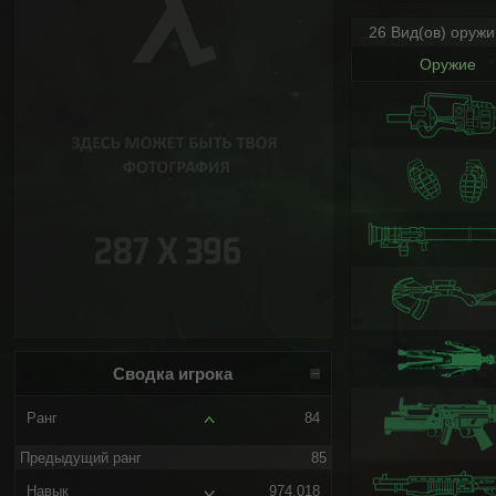
26 Вид(ов) оруж
Оружие
Сводка игрока
Ранг
84
Предыдущий ранг
85
Навык
974.018