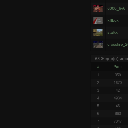
6000_6v6
killbox
stalkx
crossfire_
68 Жертв(ы) игр
#
Ранг
1
359
2
1670
3
42
4
4934
5
46
6
860
7
7847