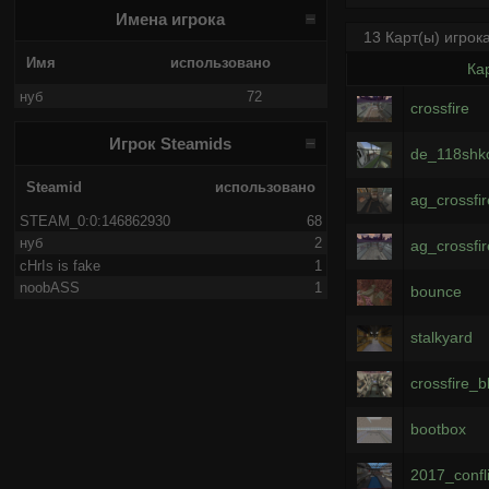
Имена игрока
13 Карт(ы) игрок
Имя
использовано
Ка
нуб
72
crossfire
Игрок Steamids
de_118shk
Steamid
использовано
ag_crossfi
STEAM_0:0:146862930
68
нуб
2
ag_crossfir
cHrIs is fake
1
noobASS
1
bounce
stalkyard
crossfire_
bootbox
2017_confl