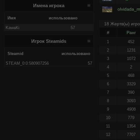
Имена игрока
olvidada_m
Имя
использовано
18 Жертв(ы) игр
KawaKi
57
#
Ранг
Игрок Steamids
1
452
2
1231
Steamid
использовано
3
1072
STEAM_0:0:580907256
57
4
2
5
468
6
3329
7
390
8
3093
9
4908
10
779
11
1354
12
7707