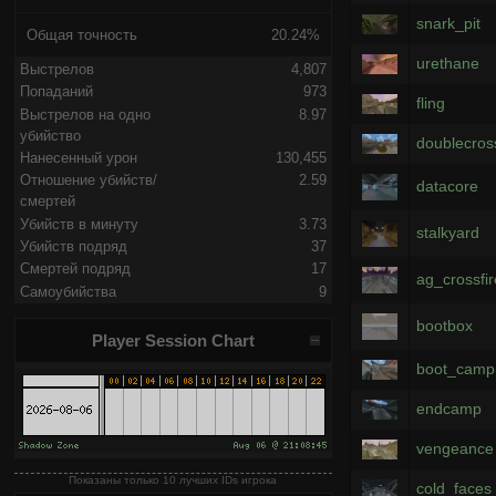
snark_pit
Общая точность
20.24%
urethane
Выстрелов
4,807
Попаданий
973
fling
Выстрелов на одно
8.97
убийство
doublecros
Нанесенный урон
130,455
Отношение убийств/
2.59
datacore
смертей
Убийств в минуту
3.73
stalkyard
Убийств подряд
37
Смертей подряд
17
ag_crossfir
Самоубийства
9
bootbox
Player Session Chart
boot_camp
endcamp
vengeance
Показаны только 10 лучших IDs игрока
cold_faces