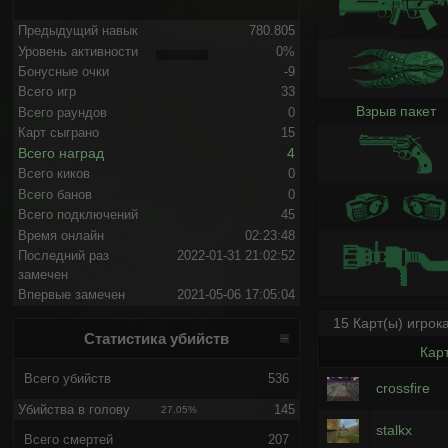
Предыдущий навык
780.805
Уровень активности
0%
Бонусные очки
-9
Всего игр
33
Взрыв пакет
Всего раундов
0
Карт сыграно
15
Всего наград
4
Всего киков
0
Всего банов
0
Всего подключений
45
Время онлайн
02:23:48
Последний раз
2022-01-31 21:02:52
замечен
Впервые замечен
2021-05-06 17:05:04
15 Карт(ы) игрок
Статистика убийств
Кар
Всего убийств
536
crossfire
Убийства в голову
145
27.05%
stalkx
Всего смертей
207