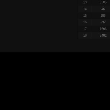
13
6505
14
46
15
186
16
232
17
1696
18
2482