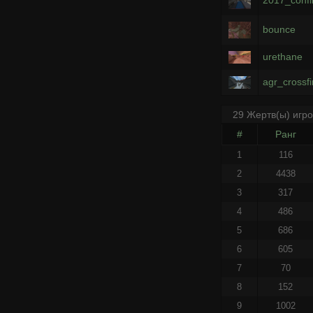
bounce
urethane
agr_crossf
29 Жертв(ы) игр
#
Ранг
1
116
2
4438
3
317
4
486
5
686
6
605
7
70
8
152
9
1002