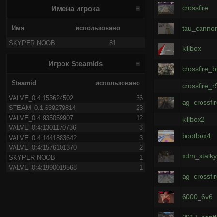
crossfire
Имена игрока
tau_canno
Имя
использовано
SKYPER NOOB
81
killbox
Игрок Steamids
crossfire_
Steamid
использовано
crossfire_r
VALVE_0:4:153624502
36
ag_crossfi
STEAM_0:1:639279814
23
VALVE_0:4:935059907
12
killbox2
VALVE_0:4:1301170736
3
bootbox4
VALVE_0:4:1441883642
3
VALVE_0:4:1576101370
2
xdm_stalky
SKYPER NOOB
1
VALVE_0:4:1990019568
1
ag_crossfir
6000_6v6
2017_confl