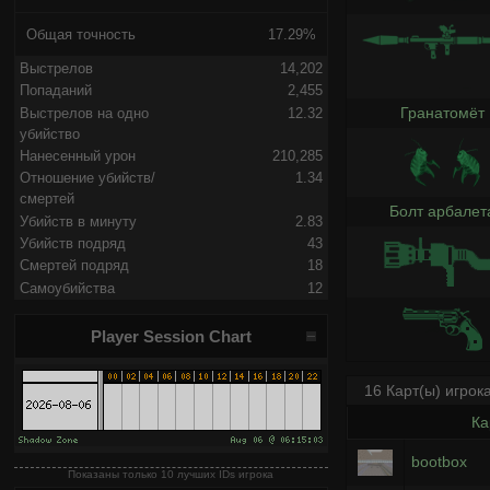
Общая точность
17.29%
Выстрелов
14,202
Попаданий
2,455
Гранатомёт
Выстрелов на одно
12.32
убийство
Нанесенный урон
210,285
Отношение убийств/
1.34
смертей
Болт арбалет
Убийств в минуту
2.83
Убийств подряд
43
Смертей подряд
18
Самоубийства
12
Player Session Chart
16 Карт(ы) игрок
Ка
bootbox
Показаны только 10 лучших IDs игрока