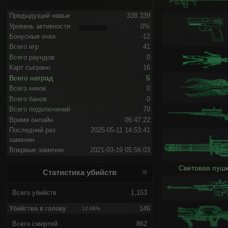
Предыдущий навык
338.339
Уровень активности
0%
Бонусные очки
-12
Всего игр
41
Всего раундов
0
Карт сыграно
16
Всего наград
5
Всего киков
0
Всего банов
0
Всего подключений
70
Время онлайн
06:47:22
Последний раз
2025-05-11 14:53:41
замечен
Впервые замечен
2021-03-19 05:56:03
Световая пуш
Статистика убийств
Всего убийств
1,153
Убийства в голову
146
12.66%
Всего смертей
862