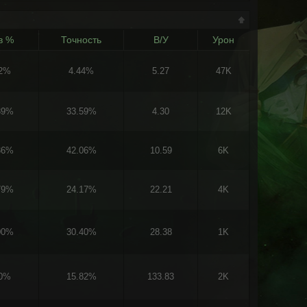
в %
Точность
В/У
Урон
02%
4.44%
5.27
47K
39%
33.59%
4.30
12K
36%
42.06%
10.59
6K
79%
24.17%
22.21
4K
00%
30.40%
28.38
1K
00%
15.82%
133.83
2K