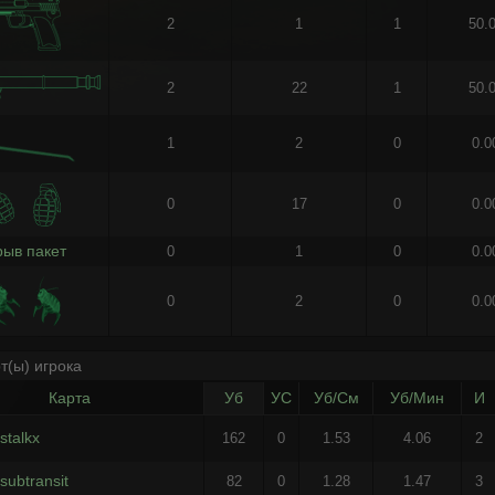
2
1
1
50.
2
22
1
50.
1
2
0
0.
0
17
0
0.
рыв пакет
0
1
0
0.
0
2
0
0.
т(ы) игрока
Карта
Уб
УС
Уб/См
Уб/Мин
И
stalkx
162
0
1.53
4.06
2
subtransit
82
0
1.28
1.47
3