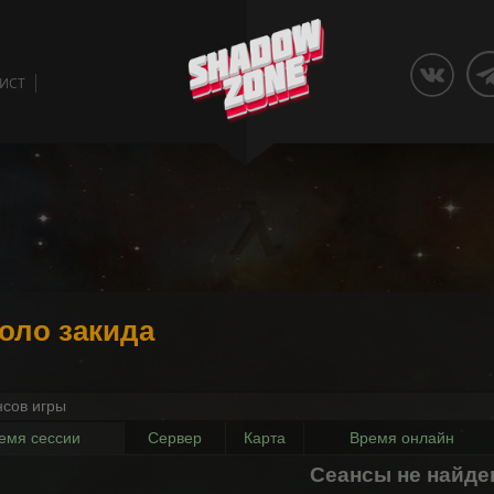
ЛИСТ
оло закида
нсов игры
емя сессии
Сервер
Карта
Время онлайн
Сеансы не найд