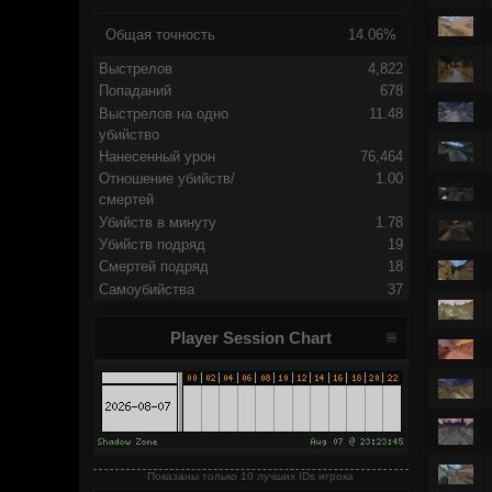
Общая точность
14.06%
Выстрелов
4,822
Попаданий
678
Выстрелов на одно
11.48
убийство
Нанесенный урон
76,464
Отношение убийств/
1.00
смертей
Убийств в минуту
1.78
Убийств подряд
19
Смертей подряд
18
Самоубийства
37
Player Session Chart
Показаны только 10 лучших IDs игрока