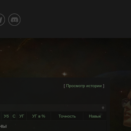
Просмотр истории
[
]
Уб
С
УГ
УГ в %
Точность
Навык
ены