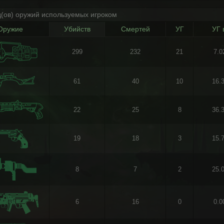
д(ов) оружий используемых игроком
Оружие
Убийств
Смертей
УГ
УГ 
299
232
21
7.
61
40
10
16.
22
25
8
36.
19
18
3
15.
8
7
2
25.
6
16
0
0.