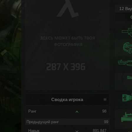
12 Ви
Сводка игрока
Ранг
98
Предыдущий ранг
99
Навык
891.847