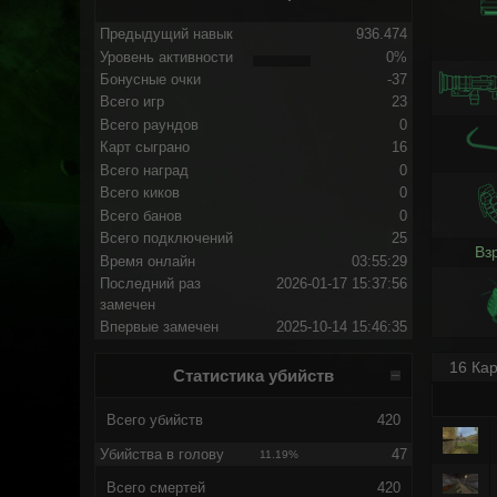
Предыдущий навык
936.474
Уровень активности
0%
Бонусные очки
-37
Всего игр
23
Всего раундов
0
Карт сыграно
16
Всего наград
0
Всего киков
0
Всего банов
0
Всего подключений
25
Вз
Время онлайн
03:55:29
Последний раз
2026-01-17 15:37:56
замечен
Впервые замечен
2025-10-14 15:46:35
16 Кар
Статистика убийств
Всего убийств
420
Убийства в голову
47
11.19%
Всего смертей
420