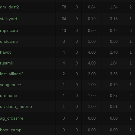
dm_dust2
78
0
0.84
1.54
2
stalkyard
64
0
0.79
3.18
1
rapidcore
13
0
0.50
0.42
3
endcamp
8
0
1.60
0.50
1
havoc
4
0
4.00
2.40
1
rustmill
4
0
4.00
1.04
1
lost_village2
2
0
2.00
3.33
1
vengeance
1
0
1.00
0.79
1
urethane
1
0
1.00
0.87
2
olvidada_muerte
1
0
1.00
0.91
1
ag_crossfire
0
0
0.00
0.00
1
boot_camp
0
0
0.00
0.00
1