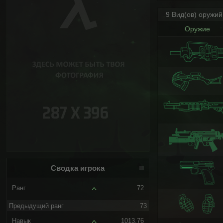
9 Вид(ов) оружи
Оружие
Сводка игрока
Ранг
72
Предыдущий ранг
73
Навык
1013.76