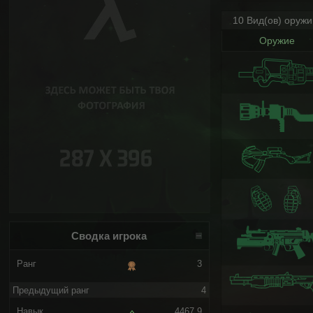
10 Вид(ов) оруж
Оружие
Сводка игрока
Ранг
3
Предыдущий ранг
4
Навык
4467.9