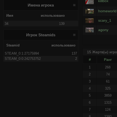
killbox
Имена игрока
homeworld
Имя
использовано
scary_1
34
139
agony
Игрок Steamids
Steamid
использовано
15 Жертв(ы) игр
STEAM_0:1:27175994
137
STEAM_0:0:242753752
2
#
Ранг
1
268
2
74
3
61
4
325
5
3859
6
1315
7
124
8
2380