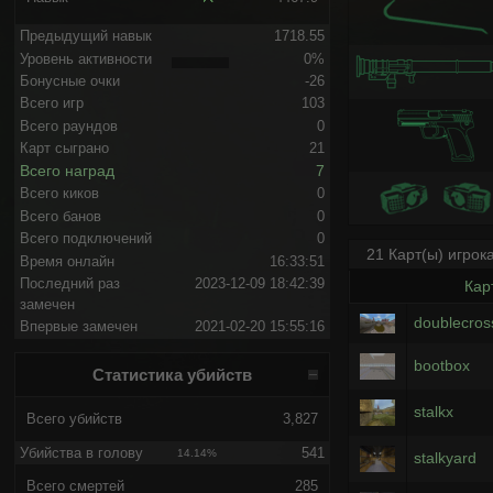
Предыдущий навык
1718.55
Уровень активности
0%
Бонусные очки
-26
Всего игр
103
Всего раундов
0
Карт сыграно
21
Всего наград
7
Всего киков
0
Всего банов
0
Всего подключений
0
21 Карт(ы) игрок
Время онлайн
16:33:51
Последний раз
2023-12-09 18:42:39
Кар
замечен
doublecros
Впервые замечен
2021-02-20 15:55:16
bootbox
Статистика убийств
stalkx
Всего убийств
3,827
Убийства в голову
541
14.14%
stalkyard
Всего смертей
285