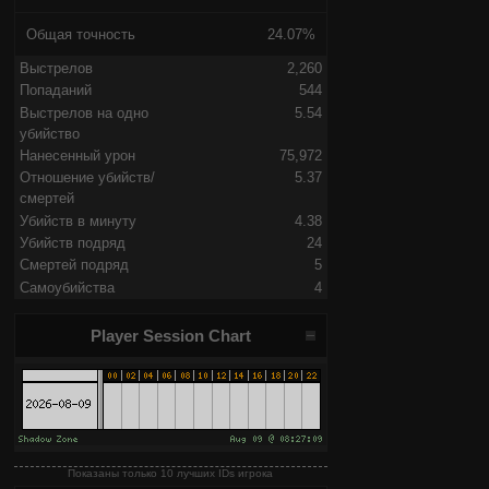
Общая точность
24.07%
Выстрелов
2,260
Попаданий
544
Выстрелов на одно
5.54
убийство
Нанесенный урон
75,972
Отношение убийств/
5.37
смертей
Убийств в минуту
4.38
Убийств подряд
24
Смертей подряд
5
Самоубийства
4
Player Session Chart
Показаны только 10 лучших IDs игрока