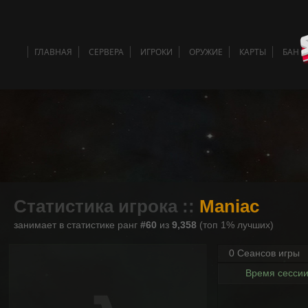
ГЛАВНАЯ
СЕРВЕРА
ИГРОКИ
ОРУЖИЕ
КАРТЫ
БАН 
Статистика игрока ::
Maniac
занимает в статистике ранг
#60
из
9,358
(топ 1% лучших)
0 Сеансов игры
Время сесси