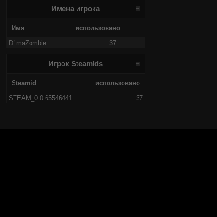
Имена игрока
Имя
использовано
D1maZombie
37
Игрок Steamids
Steamid
использовано
STEAM_0:0:65546441
37