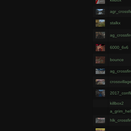
agr_crossf
stalkx
ag_crossfi
6000_6v6
bounce
ag_crossfi
crossvillag
2017_confl
killbox2
a_grim_hel
hlk_crossf