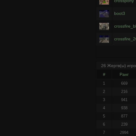
crosspony
boot3
crossfire_
crossfire_
26 Жертв(ы) игр
#
Ранг
1
669
2
216
3
941
4
938
5
877
6
239
7
2994