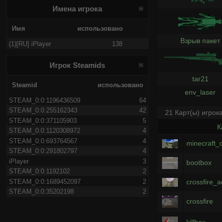
Имена игрока
Имя
использовано
Взрыв пакет
(1)[RU] iPlayer
138
Игрок Steamids
tar21
Steamid
использовано
env_laser
STEAM_0:0:1196436509
64
STEAM_0:0:255162343
42
21 Карт(ы) игрок
STEAM_0:0:371105903
5
К
STEAM_0:0:1120308972
4
STEAM_0:0:693764567
4
minecraft_c
STEAM_0:0:291802797
4
iPlayer
3
bootbox
STEAM_0:0:1192102
2
STEAM_0:0:1689452097
2
crossfire_
STEAM_0:0:35202198
2
crossfire
killbox