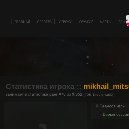
ГЛАВНАЯ
СЕРВЕРА
ИГРОКИ
ОРУЖИЕ
КАРТЫ
БАН 
Статистика игрока ::
mikhail_mit
занимает в статистике ранг
#70
из
9,351
(топ 1% лучших)
0 Сеансов игры
Время сесси