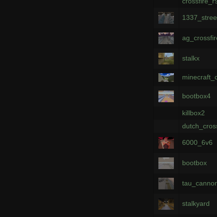
crossfire_r
1337_stree
ag_crossfir
stalkx
minecraft_c
bootbox4
killbox2
dutch_cros
6000_6v6
bootbox
tau_canno
stalkyard