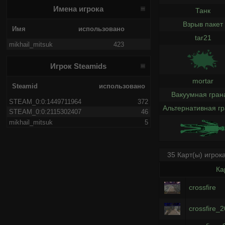
Имена игрока
Танк
Взрыв пакет
Имя
использовано
tar21
mikhail_mitsuk
423
Игрок Steamids
mortar
Steamid
использовано
Вакуумная гран
STEAM_0:0:1449711964
372
Альтернативная г
STEAM_0:0:2115302407
46
mikhail_mitsuk
5
35 Карт(ы) игрок
Ка
crossfire
crossfire_