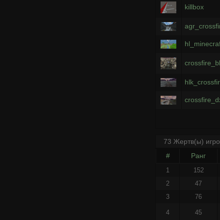
killbox
agr_crossf
hl_minecraf
crossfire_
hlk_crossfi
crossfire_d
73 Жертв(ы) игр
#
Ранг
1
152
2
47
3
76
4
45