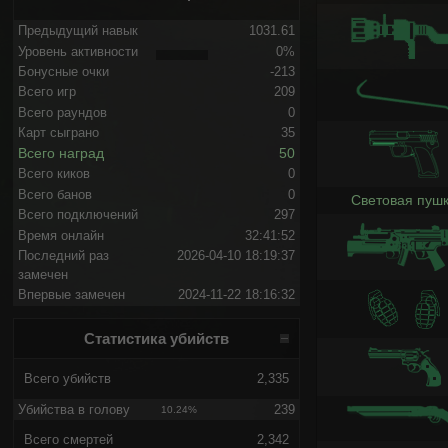
Предыдущий навык
1031.61
Уровень активности
0%
Бонусные очки
-213
Всего игр
209
Всего раундов
0
Карт сыграно
35
Всего наград
50
Всего киков
0
Всего банов
0
Световая пуш
Всего подключений
297
Время онлайн
32:41:52
Последний раз
2026-04-10 18:19:37
замечен
Впервые замечен
2024-11-22 18:16:32
Статистика убийств
Всего убийств
2,335
Убийства в голову
239
10.24%
Всего смертей
2,342