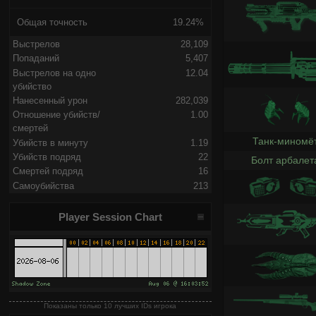
Общая точность
19.24%
Выстрелов
28,109
Попаданий
5,407
Выстрелов на одно
12.04
убийство
Нанесенный урон
282,039
Отношение убийств/
1.00
смертей
Танк-миномё
Убийств в минуту
1.19
Убийств подряд
22
Болт арбалет
Смертей подряд
16
Самоубийства
213
Player Session Chart
Показаны только 10 лучших IDs игрока