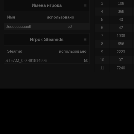
3
109
Имена игрока
4
368
Имя
использовано
5
40
Buuuuuuuuuuth
50
6
42
7
1938
Игрок Steamids
8
856
Steamid
использовано
9
2223
10
97
STEAM_0:0:491814996
50
11
7240