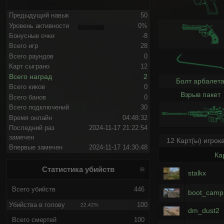
Предыдущий навык
50
Уровень активности
0%
Бонусные очки
-8
Всего игр
28
Всего раундов
0
Карт сыграно
12
Всего наград
2
Болт арбалет
Всего киков
0
Взрыв пакет
Всего банов
0
Всего подключений
30
Время онлайн
04:48:32
Последний раз
2024-11-17 21:22:54
замечен
12 Карт(ы) игрок
Впервые замечен
2024-11-17 14:30:48
Ка
Статистика убийств
stalkx
Всего убийств
446
boot_camp
Убийства в голову
100
22.42%
dm_dust2
Всего смертей
100