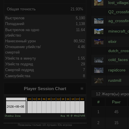
lost_villag
Общая точность
21.93%
Q2_crossfi
Выстрелов
5,190
ag_crossfi
Попаданий
1,138
Выстрелов на одно
11.64
minecraft_c
убийство
Нанесенный урон
80,562
elixir
Отношение убийств/
4.46
dutch_cros
смертей
Убийств в минуту
1.55
cold_faces
Убийств подряд
29
rapidcore
Смертей подряд
7
Самоубийства
8
rustmill
Player Session Chart
12 Жертв(ы) игр
#
Ранг
1
45
2
15
Показаны только 10 лучших IDs игрока