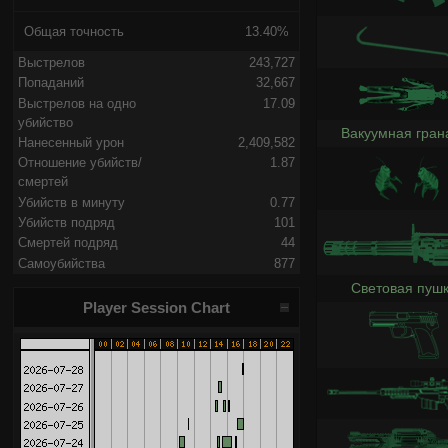
Общая точность
13.40%
Выстрелов
243,727
Попаданий
32,667
Выстрелов на одно
17.09
убийство
Вакуумная гран
Нанесенный урон
2,409,582
Отношение убийств/
1.87
смертей
Убийств в минуту
0.77
Убийств подряд
101
Смертей подряд
44
Самоубийства
877
Световая пуш
Player Session Chart