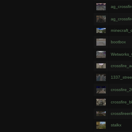
ag_crossfir
ag_crossfi
minecraft_c
bootbox
Wetworks_
crossfire_
1337_stree
crossfire_
crossfire_
crossfireer
stalkx