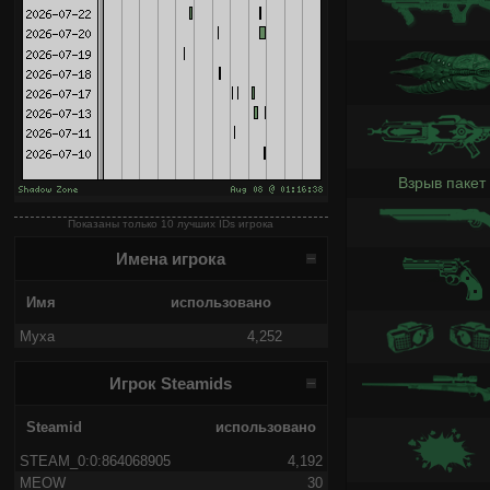
Взрыв пакет
Показаны только 10 лучших IDs игрока
Имена игрока
Имя
использовано
Myxa
4,252
Игрок Steamids
Steamid
использовано
STEAM_0:0:864068905
4,192
MEOW
30