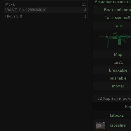
Альтернативная г
Myxa
25
Болт арбалет
VALVE_0:4:1288694010
4
HNKYCR!
1
Танк-миномё
Танк
Мир
tar21
breakable
pushable
mortar
52 Карт(ы) игрок
Ка
killbox2
crossfire