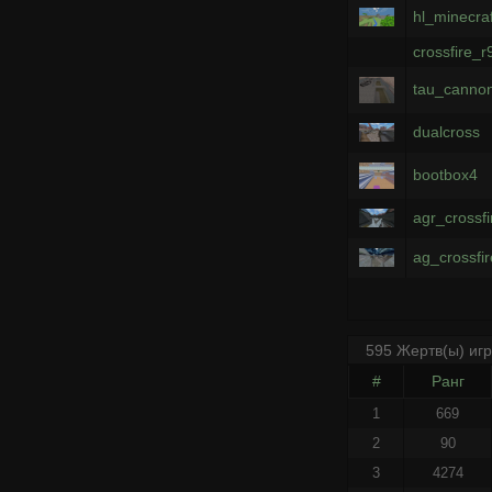
hl_minecraf
crossfire_r
tau_canno
dualcross
bootbox4
agr_crossf
ag_crossfi
595 Жертв(ы) иг
#
Ранг
1
669
2
90
3
4274