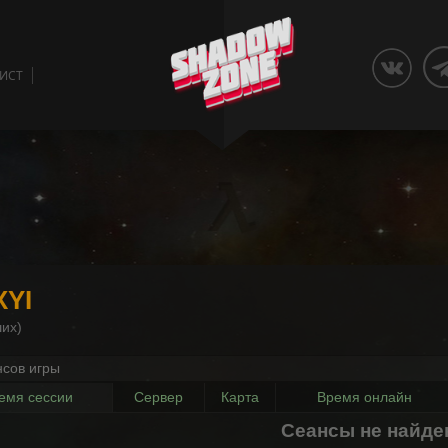
ЛИСТ
XYI
их)
нсов игры
емя сессии
Сервер
Карта
Время онлайн
Сеансы не найд