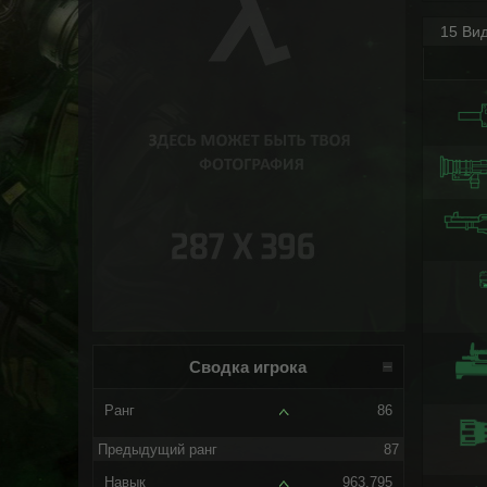
15 Ви
Сводка игрока
Ранг
86
Предыдущий ранг
87
Навык
963.795