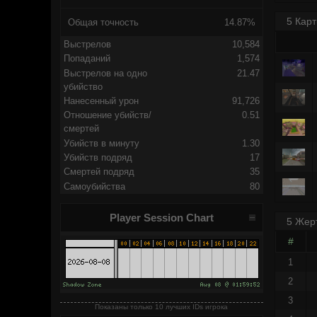
5 Карт
Общая точность
14.87%
Выстрелов
10,584
Попаданий
1,574
Выстрелов на одно
21.47
убийство
Нанесенный урон
91,726
Отношение убийств/
0.51
смертей
Убийств в минуту
1.30
Убийств подряд
17
Смертей подряд
35
Самоубийства
80
Player Session Chart
5 Жер
#
1
2
3
Показаны только 10 лучших IDs игрока