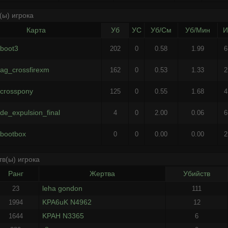
(ы) игрока
Карта
Уб
УС
Уб/См
Уб/Мин
boot3
202
0
0.58
1.99
6
ag_crossfirexm
162
0
0.53
1.33
2
crosspony
125
0
0.55
1.68
4
de_expulsion_final
4
0
2.00
0.06
6
bootbox
0
0
0.00
0.00
2
тв(ы) игрока
Ранг
Жертва
Убийств
leha gondon
23
111
KPA6uK N4962
1994
12
KPAH N3365
1644
6