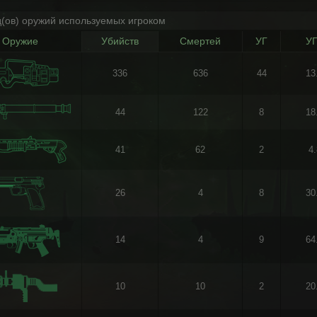
д(ов) оружий используемых игроком
Оружие
Убийств
Смертей
УГ
УГ
336
636
44
13
44
122
8
18
41
62
2
4
26
4
8
30
14
4
9
64
10
10
2
20