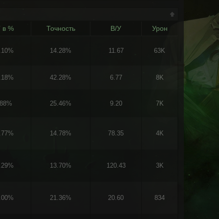
 в %
Точность
В/У
Урон
.10%
14.28%
11.67
63K
.18%
42.28%
6.77
8K
.88%
25.46%
9.20
7K
.77%
14.78%
78.35
4K
.29%
13.70%
120.43
3K
.00%
21.36%
20.60
834