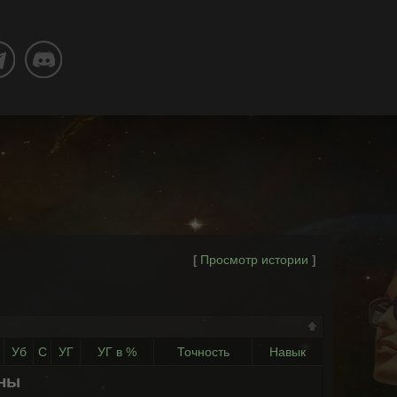
Просмотр истории
[
]
Уб
С
УГ
УГ в %
Точность
Навык
ены