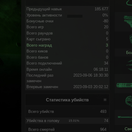
Предыдущий навык
185.677
Уровень активности
0%
Бонусные очки
-80
Всего игр
20
Всего раундов
0
Карт сыграно
5
Всего наград
3
Всего киков
0
Бо
Всего банов
0
Всего подключений
34
Время онлайн
06:18:11
Последний раз
2023-09-06 18:30:30
замечен
Впервые замечен
2023-09-03 20:02:12
Статистика убийств
Всего убийств
493
Убийства в голову
74
15.01%
Све
Всего смертей
964