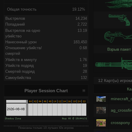
Общая точность
19.12%
Выстрелов
14,234
Попаданий
2,722
Выстрелов на одно
13.19
убийство
Нанесенный урон
183,450
Отношение убийств/
0.68
Взрыв пакет
смертей
Убийств в минуту
1.76
Убийств подряд
19
Смертей подряд
28
Самоубийства
132
12 Карт(ы) игрок
Ка
Player Session Chart
minecraft_c
ag_crossfi
crosspony
Показаны только 10 лучших IDs игрока