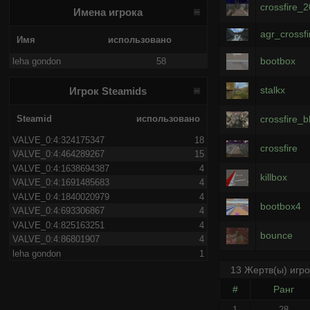
crossfire_
Имена игрока
agr_crossf
Имя
использовано
bootbox
leha gondon
58
stalkx
Игрок Steamids
crossfire_
Steamid
использовано
VALVE_0:4:324175347
18
crossfire
VALVE_0:4:464289267
15
VALVE_0:4:1638694387
4
killbox
VALVE_0:4:1691485683
4
VALVE_0:4:1840020979
4
bootbox4
VALVE_0:4:693306867
4
VALVE_0:4:825163251
4
bounce
VALVE_0:4:86801907
4
leha gondon
1
13 Жертв(ы) игр
#
Ранг
1
28