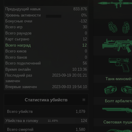
Предыдущий навык
833.876
Уровень активности
0%
Бонусные очки
-132
Всего игр
30
Всего раундов
0
Карт сыграно
12
Всего наград
12
Всего киков
0
Всего банов
0
Всего подключений
56
Время онлайн
10:13:36
Последний раз
2023-09-19 20:01:21
Танк-миномё
замечен
Впервые замечен
2023-09-03 19:54:10
Статистика убийств
Болт арбалет
Всего убийств
1,079
Убийства в голову
124
11.49%
Световая пуш
Всего смертей
1,580