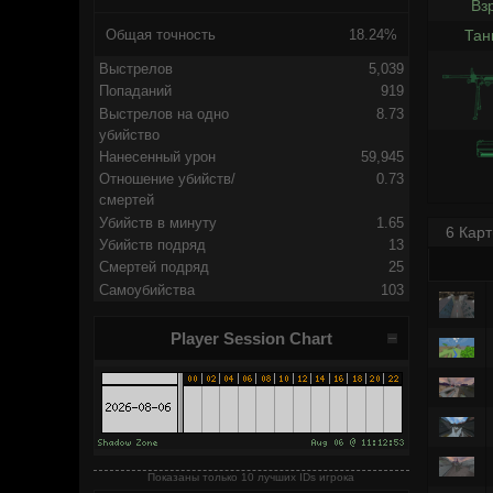
Вз
Тан
Общая точность
18.24%
Выстрелов
5,039
Попаданий
919
Выстрелов на одно
8.73
убийство
Нанесенный урон
59,945
Отношение убийств/
0.73
смертей
Убийств в минуту
1.65
6 Карт
Убийств подряд
13
Смертей подряд
25
Самоубийства
103
Player Session Chart
Показаны только 10 лучших IDs игрока