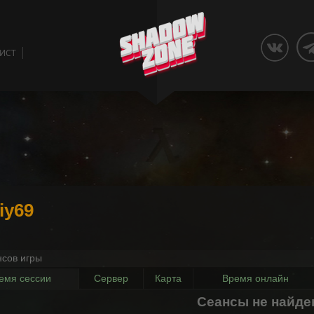
ЛИСТ
iy69
нсов игры
емя сессии
Сервер
Карта
Время онлайн
Сеансы не найд