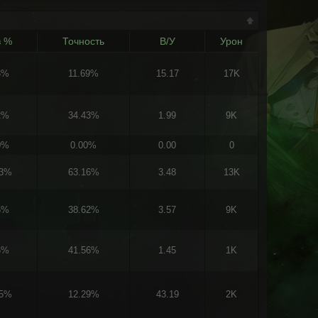
в %
Точность
В/У
Урон
3%
11.69%
15.17
17K
2%
34.43%
1.99
9K
0%
0.00%
0.00
0
13%
63.16%
3.48
13K
5%
38.62%
3.57
9K
6%
41.56%
1.45
1K
15%
12.29%
43.19
2K