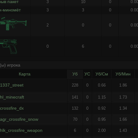
рыв пакет
3
10
0
0.0
к-миномёт
3
3
0
0.0
2
0
0
0.0
0
6
0
0.0
(ы) игрока
Карта
Уб
УС
Уб/См
Уб/Мин
1337_street
228
0
0.66
1.86
hl_minecraft
141
0
1.15
1.73
crossfire_dx
132
0
0.92
1.34
agr_crossfire_snow
70
0
0.95
1.66
hlk_crossfire_weapon
6
0
2.00
1.43