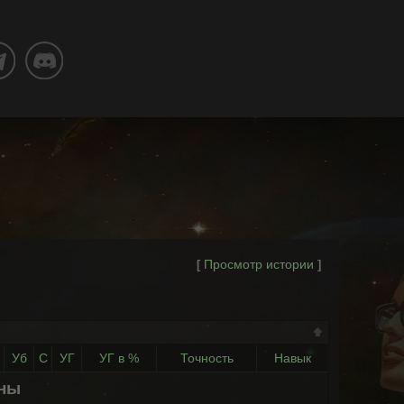
Просмотр истории
[
]
Уб
С
УГ
УГ в %
Точность
Навык
ены