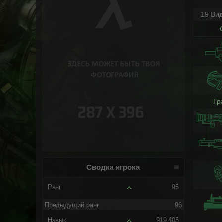
19 Ви
Гр
Сводка игрока
Ранг
95
Предыдущий ранг
96
Навык
919.405