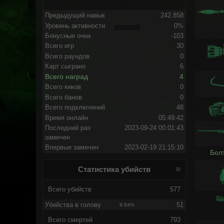
Предыдущий навык
242.858
Уровень активности
0%
Бонусные очки
-103
Всего игр
30
Всего раундов
0
Карт сыграно
6
Всего наград
4
Всего киков
0
Всего банов
0
Всего подключений
48
Время онлайн
05:49:42
Последний раз
2023-09-24 00:01:43
замечен
Впервые замечен
2023-02-19 21:15:10
Бол
Статистика убийств
Всего убийств
577
Убийства в голову
51
8.84%
Всего смертей
793