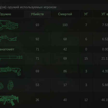
д(ов) оружий используемых игроком
Оружие
Убийств
Смертей
УГ
УГ 
93
193
7
7.5
92
68
6
6.5
анатомёт
71
42
0
0.0
71
69
15
21.
69
86
3
4.3
53
17
3
5.6
26
40
12
46.