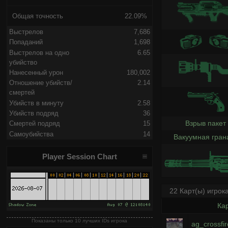
Общая точность
22.09%
Выстрелов
7,686
Попаданий
1,698
Выстрелов на одно
6.65
убийство
Нанесенный урон
180,002
Отношение убийств/
2.14
смертей
Убийств в минуту
2.58
Убийств подряд
36
Взрыв пакет
Смертей подряд
15
Самоубийства
14
Вакуумная гран
Player Session Chart
22 Карт(ы) игрок
Ка
Показаны только 10 лучших IDs игрока
ag_crossfir