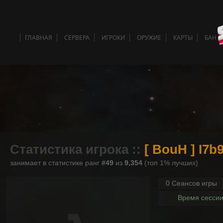
ГЛАВНАЯ
СЕРВЕРА
ИГРОКИ
ОРУЖИЕ
КАРТЫ
БАН 
Статистика игрока ::
[ BouH ] I7
занимает в статистике ранг
#49
из
9,354
(топ 1% лучших)
0 Сеансов игры
Время сесси