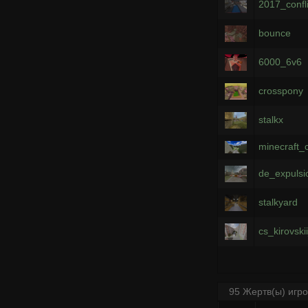
2017_confl
bounce
6000_6v6
crosspony
stalkx
minecraft_c
de_expulsi
stalkyard
cs_kirovsk
95 Жертв(ы) игр