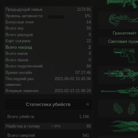
Предыдущий навык
1173.91
Уровень активности
0%
Бонусные очки
-14
Всего игр
55
Гранатомёт
Всего раундов
0
Карт сыграно
22
Световая пуш
Всего наград
2
Всего киков
0
Всего банов
0
Всего подключений
84
Время онлайн
07:27:46
Последний раз
2021-06-02 15:45:06
замечен
Впервые замечен
2021-02-13 21:46:20
Статистика убийств
Всего убийств
1,156
Убийства в голову
85
7.35%
Всего смертей
541