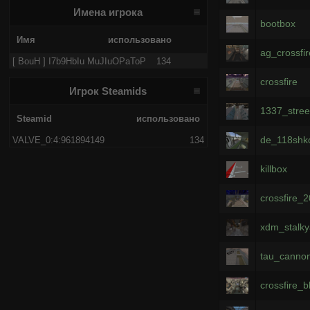
Имена игрока
bootbox
Имя
использовано
ag_crossfi
[ BouH ] I7b9HbIu MuJIuOPaToP
134
crossfire
Игрок Steamids
1337_stree
Steamid
использовано
de_118shk
VALVE_0:4:961894149
134
killbox
crossfire_
xdm_stalky
tau_canno
crossfire_