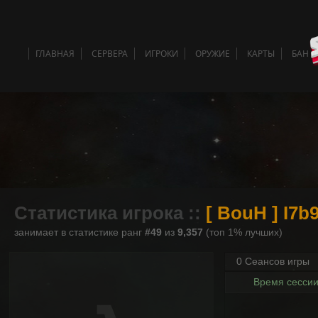
ГЛАВНАЯ
СЕРВЕРА
ИГРОКИ
ОРУЖИЕ
КАРТЫ
БАН 
Статистика игрока ::
[ BouH ] I7
занимает в статистике ранг
#49
из
9,357
(топ 1% лучших)
0 Сеансов игры
Время сесси