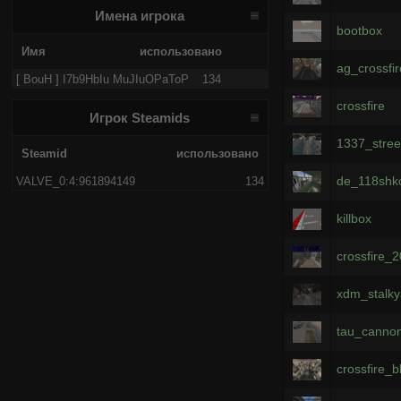
Имена игрока
bootbox
Имя
использовано
ag_crossfi
[ BouH ] I7b9HbIu MuJIuOPaToP
134
crossfire
Игрок Steamids
1337_stree
Steamid
использовано
de_118shk
VALVE_0:4:961894149
134
killbox
crossfire_
xdm_stalky
tau_canno
crossfire_