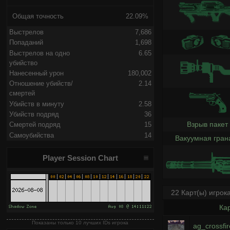
Общая точность
22.09%
Выстрелов
7,686
Попаданий
1,698
Выстрелов на одно
6.65
убийство
Нанесенный урон
180,002
Отношение убийств/
2.14
смертей
Убийств в минуту
2.58
Убийств подряд
36
Взрыв пакет
Смертей подряд
15
Самоубийства
14
Вакуумная гран
Player Session Chart
22 Карт(ы) игрок
Ка
Показаны только 10 лучших IDs игрока
ag_crossfir