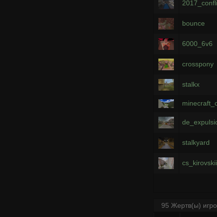
2017_confl
bounce
6000_6v6
crosspony
stalkx
minecraft_c
de_expulsi
stalkyard
cs_kirovsk
95 Жертв(ы) игр