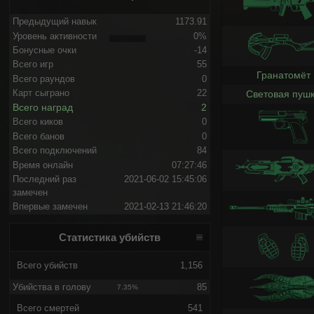
Предыдущий навык
1173.91
Уровень активности
0%
Бонусные очки
-14
Всего игр
55
Гранатомёт
Всего раундов
0
Карт сыграно
22
Световая пуш
Всего наград
2
Всего киков
0
Всего банов
0
Всего подключений
84
Время онлайн
07:27:46
Последний раз
2021-06-02 15:45:06
замечен
Впервые замечен
2021-02-13 21:46:20
Статистика убийств
Всего убийств
1,156
Убийства в голову
85
7.35%
Всего смертей
541