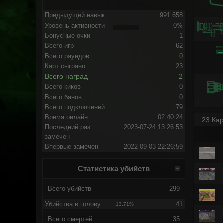
Предыдущий навык
991.658
Уровень активности
0%
Бонусные очки
-1
Всего игр
62
Всего раундов
0
Карт сыграно
23
Всего наград
2
Всего киков
0
Всего банов
0
Всего подключений
79
Время онлайн
02:40:24
23 Кар
Последний раз
2023-07-24 13:26:53
замечен
Впервые замечен
2022-09-03 22:26:59
Статистика убийств
Всего убийств
299
Убийства в голову
41
13.71%
Всего смертей
35