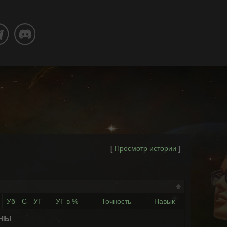
Просмотр истории
[
]
Уб
С
УГ
УГ в %
Точность
Навык
ены