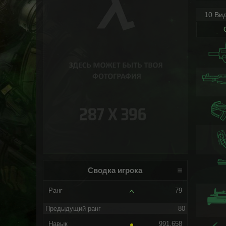
10 Ви
Сводка игрока
Ранг
79
Предыдущий ранг
80
Навык
991.658