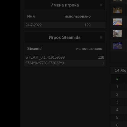
Имена игрока
Имя
использовано
24
-
7
-
2022
129
Игрок Steamids
Steamid
использовано
STEAM_0:1:419159699
128
^724^0-^77^0-^72022^0
1
14 Же
#
1
2
3
4
5
6