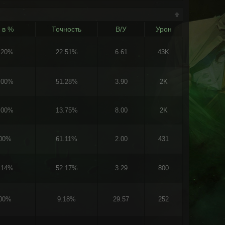
 в %
Точность
В/У
Урон
.20%
22.51%
6.61
43K
.00%
51.28%
3.90
2K
.00%
13.75%
8.00
2K
.00%
61.11%
2.00
431
.14%
52.17%
3.29
800
.00%
9.18%
29.57
252