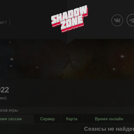
ЛИСТ
022
их)
нсов игры
емя сессии
Сервер
Карта
Время онлайн
Сеансы не найд