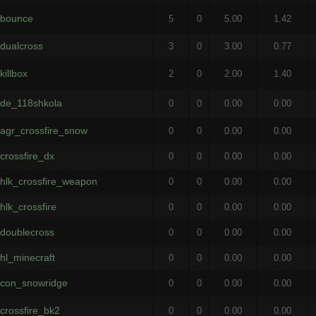
bounce
5
0
5.00
1.42
dualcross
3
0
3.00
0.77
killbox
2
0
2.00
1.40
de_118shkola
0
0
0.00
0.00
agr_crossfire_snow
0
0
0.00
0.00
crossfire_dx
0
0
0.00
0.00
hlk_crossfire_weapon
0
0
0.00
0.00
hlk_crossfire
0
0
0.00
0.00
doublecross
0
0
0.00
0.00
hl_minecraft
0
0
0.00
0.00
con_snowridge
0
0
0.00
0.00
crossfire_bk2
0
0
0.00
0.00