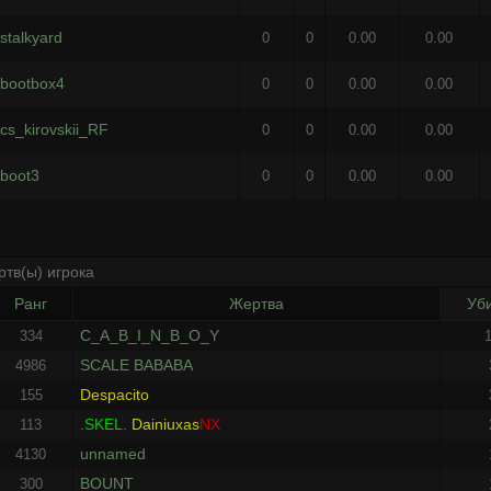
stalkyard
0
0
0.00
0.00
bootbox4
0
0
0.00
0.00
cs_kirovskii_RF
0
0
0.00
0.00
boot3
0
0
0.00
0.00
ртв(ы) игрока
Ранг
Жертва
Уб
C_A_B_I_N_B_O_Y
334
SCALE BABABA
4986
Despacito
155
.SKEL.
Dainiuxas
NX
113
unnamed
4130
BOUNT
300