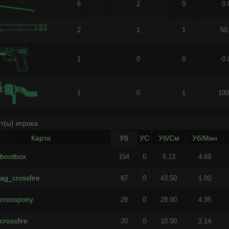
6
2
0
0
2
1
1
50
1
0
0
0
1
0
1
10
т(ы) игрока
Карта
Уб
УС
Уб/См
Уб/Мин
bootbox
154
0
5.13
4.69
ag_crossfire
87
0
43.50
1.00
crosspony
28
0
28.00
4.35
crossfire
20
0
10.00
2.14