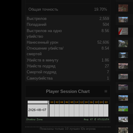
Общая точность
19.70%
Выстрелов
2,559
Попаданий
504
Выстрелов на одно
8.56
убийство
Нанесенный урон
52,606
Отношение убийств/
8.54
смертей
Убийств в минуту
1.86
Убийств подряд
27
Смертей подряд
7
Самоубийства
1
Player Session Chart
Показаны только 10 лучших IDs игрока