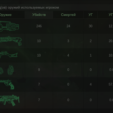
д(ов) оружий используемых игроком
Оружие
Убийств
Смертей
УГ
УГ
246
24
30
12
10
3
2
20
10
4
1
10
9
0
0
0
7
0
4
57
7
0
0
0