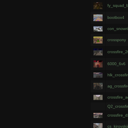
fy_squad_
bootbox4
con_snowr
crosspony
crossfire_
6000_6v6
hlk_crossfi
ag_crossfi
crossfire_
Q2_crossfi
crossfire_d
cs_kirovsk