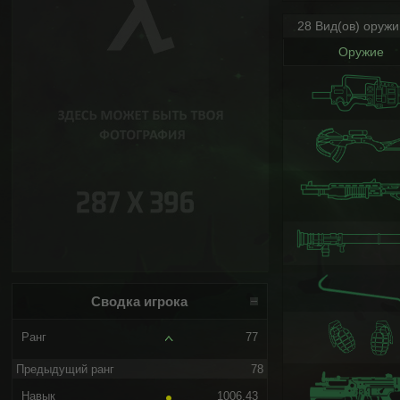
28 Вид(ов) оруж
Оружие
Сводка игрока
Ранг
77
Предыдущий ранг
78
Навык
1006.43