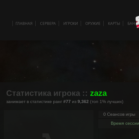
ГЛАВНАЯ
СЕРВЕРА
ИГРОКИ
ОРУЖИЕ
КАРТЫ
БАН 
Статистика игрока ::
zaza
занимает в статистике ранг
#77
из
9,362
(топ 1% лучших)
0 Сеансов игры
Время сесси