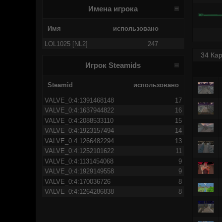
Имена игрока
Имя
использовано
LOL1025 [NL2]
247
34 Кар
Игрок Steamids
Steamid
использовано
VALVE_0:4:1391468148
17
VALVE_0:4:1637944822
16
VALVE_0:4:2088533110
15
VALVE_0:4:1923157494
14
VALVE_0:4:1266482294
13
VALVE_0:4:1252101622
11
VALVE_0:4:1131454068
9
VALVE_0:4:1929149558
9
VALVE_0:4:170036726
8
VALVE_0:4:1264286838
8