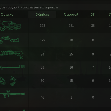
д(ов) оружий используемых игроком
Оружие
Убийств
Смертей
УГ
У
323
281
38
1
129
10
8
94
25
9
69
16
7
1
60
15
9
1
46
1
0