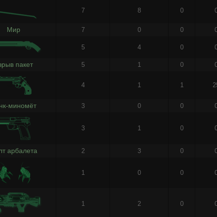
7
8
0
Мир
7
0
0
5
4
0
зрыв пакет
5
1
0
4
1
1
2
нк-миномёт
3
0
0
3
1
0
лт арбалета
2
3
0
1
0
0
1
2
0