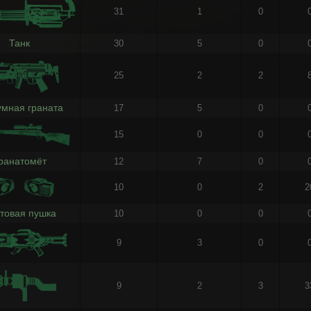
31
1
0
Танк
30
5
0
25
2
2
умная граната
17
5
0
15
0
0
ранатомёт
12
7
0
10
0
2
2
товая пушка
10
0
0
9
3
0
9
2
3
3