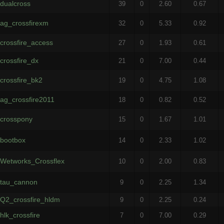
dualcross
39
0
2.60
0.67
ag_crossfirexm
32
0
5.33
0.92
crossfire_access
27
0
1.93
0.61
crossfire_dx
21
0
7.00
0.44
crossfire_bk2
19
0
4.75
1.08
ag_crossfire2011
18
0
0.82
0.52
crosspony
15
0
1.67
1.01
bootbox
14
0
2.33
1.02
Wetworks_Crossflex
10
0
2.00
0.83
tau_cannon
9
0
2.25
1.34
Q2_crossfire_hldm
9
0
2.25
0.24
hlk_crossfire
7
0
7.00
0.29