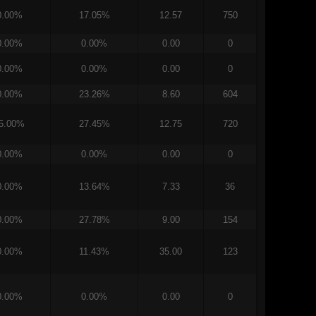
0.00%
17.05%
12.57
750
0.00%
0.00%
0.00
0
0.00%
0.00%
0.00
0
0.00%
23.26%
8.60
604
5.00%
27.45%
12.75
720
0.00%
0.00%
0.00
0
0.00%
13.64%
7.33
36
0.00%
27.78%
9.00
154
0.00%
11.43%
35.00
123
0.00%
0.00%
0.00
0