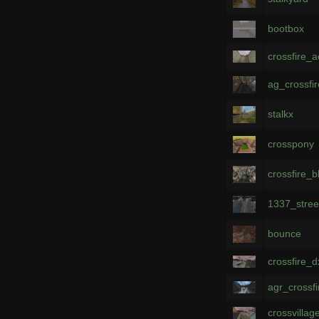
bootbox
crossfire_
ag_crossfi
stalkx
crosspony
crossfire_
1337_stree
bounce
crossfire_d
agr_crossf
crossvillag