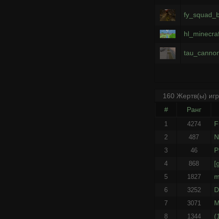
fy_squad_
hl_minecraf
tau_canno
160 Жертв(ы) иг
#
Ранг
F
1
4274
N
2
487
P
3
46
[
4
868
m
5
1827
D
6
3252
M
7
3071
(
8
1344