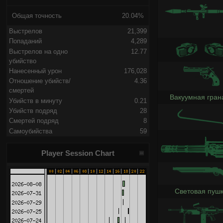
Общая точность
20.04%
Выстрелов
21,399
Попаданий
4,289
Выстрелов на одно
12.77
убийство
Нанесенный урон
176,028
Отношение убийств/
4.36
смертей
Вакуумная гран
Убийств в минуту
0.21
Убийств подряд
28
Смертей подряд
8
Самоубийства
59
Player Session Chart
Световая пуш