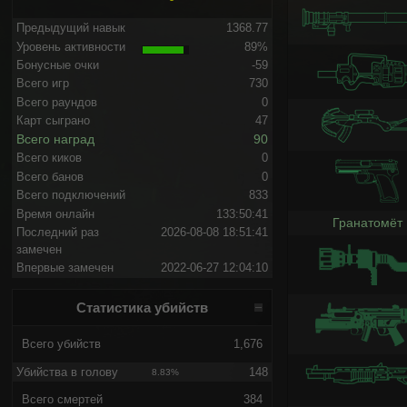
Предыдущий навык
1368.77
Уровень активности
89%
Бонусные очки
-59
Всего игр
730
Всего раундов
0
Карт сыграно
47
Всего наград
90
Всего киков
0
Всего банов
0
Всего подключений
833
Время онлайн
133:50:41
Гранатомёт
Последний раз
2026-08-08 18:51:41
замечен
Впервые замечен
2022-06-27 12:04:10
Статистика убийств
Всего убийств
1,676
Убийства в голову
148
8.83%
Всего смертей
384