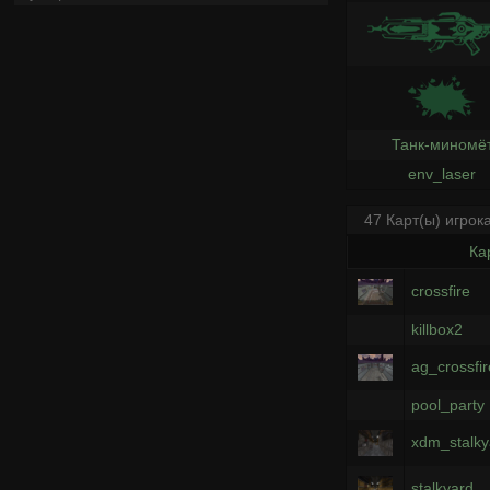
Танк-миномё
env_laser
47 Карт(ы) игрок
Ка
crossfire
killbox2
ag_crossfir
pool_party
xdm_stalky
stalkyard