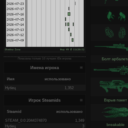
Болт арбалет
Показаны только 10 лучших IDs игрока
Имена игрока
Имя
использовано
Нубец
1,352
Взрыв пакет
Игрок Steamids
Steamid
использовано
STEAM_0:0:2044374870
1,349
breakable
Нубец
3