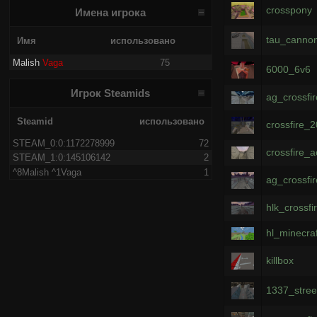
crosspony
Имена игрока
tau_canno
Имя
использовано
Malish
Vaga
75
6000_6v6
Игрок Steamids
ag_crossfi
Steamid
использовано
crossfire_
STEAM_0:0:1172278999
72
crossfire_
STEAM_1:0:145106142
2
^8Malish ^1Vaga
1
ag_crossfir
hlk_crossfi
hl_minecraf
killbox
1337_stree