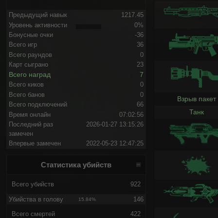
Предыдущий навык
1217.45
Уровень активности
0%
Бонусные очки
-36
Всего игр
36
Всего раундов
0
Карт сыграно
23
Всего наград
7
Всего киков
0
Всего банов
0
Взрыв пакет
Всего подключений
66
Танк
Время онлайн
07:02:56
Последний раз
2026-01-27 13:15:26
замечен
Впервые замечен
2022-05-23 12:47:25
Статистика убийств
Всего убийств
922
Убийства в голову
146
15.84%
Всего смертей
422