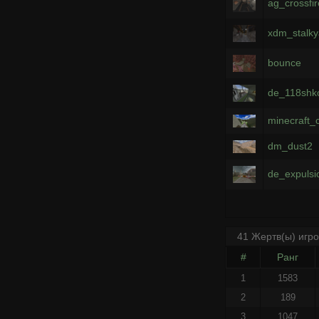
ag_crossfi
xdm_stalky
bounce
de_118shk
minecraft_c
dm_dust2
de_expulsi
41 Жертв(ы) игр
#
Ранг
1
1583
2
189
3
1047