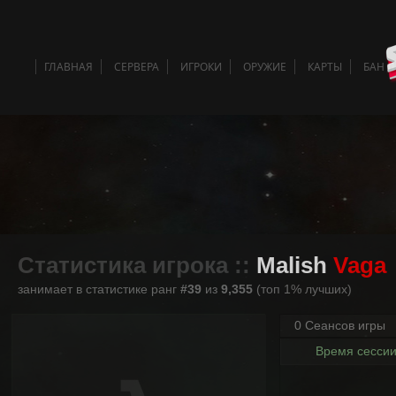
ГЛАВНАЯ
СЕРВЕРА
ИГРОКИ
ОРУЖИЕ
КАРТЫ
БАН 
Статистика игрока ::
Malish
Vaga
занимает в статистике ранг
#39
из
9,355
(топ 1% лучших)
0 Сеансов игры
Время сесси