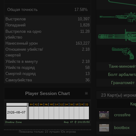
Общая точность
17.58%
Выстрелов
10,397
Попаданий
1,828
Выстрелов на одно
11.28
убийство
Нанесенный урон
163,227
Отношение убийств/
2.18
смертей
Убийств в минуту
2.18
Танк-миномё
Убийств подряд
58
Смертей подряд
13
Болт арбалет
Самоубийства
36
Гранатомёт
Player Session Chart
23 Карт(ы) игрок
Ка
crossfire
bootbox
Показаны только 10 лучших IDs игрока