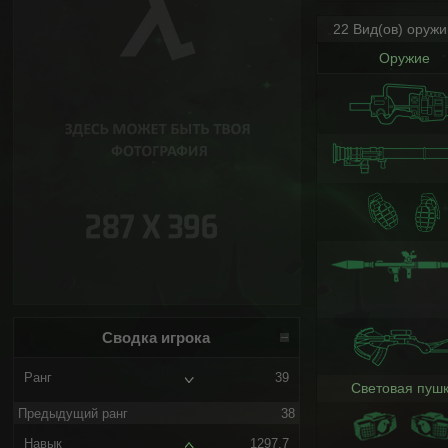
22 Вид(ов) оруж
Оружие
Сводка игрока
Ранг
39
Световая пуш
Предыдущий ранг
38
Навык
1297.7