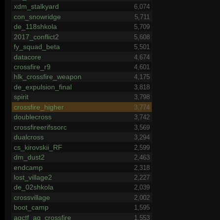
xdm_stalkyard
6,074
con_snowridge
5,711
de_118shkola
5,709
2017_conflict2
5,608
fy_squad_beta
5,501
datacore
4,674
crossfire_r9
4,601
hlk_crossfire_weapon
4,175
de_expulsion_final
3,818
spirit
3,798
crossfire_higher
3,774
doublecross
3,742
crossfireerifssorc
3,569
dualcross
3,294
cs_kirovskii_RF
2,599
dm_dust2
2,463
endcamp
2,318
lost_village2
2,227
de_02shkola
2,039
crossvillage
2,002
boot_camp
1,595
agctf_ag_crossfire
1,553