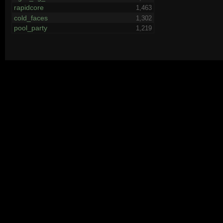
rapidcore
1,463
cold_faces
1,302
pool_party
1,219