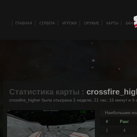
ГЛАВНАЯ
СЕРВЕРА
ИГРОКИ
ОРУЖИЕ
КАРТЫ
БАН 
Статистика карты :
crossfire_hig
crossfire_higher была отыграна 2 недели, 21 час, 16 минут и 9 
Наибольшее кол
#
Ранг
1
4