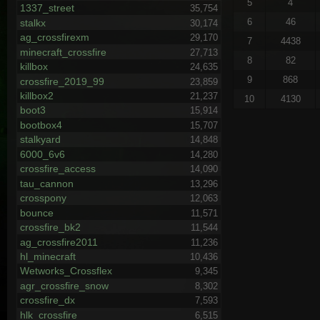
5
4
1337_street
35,754
6
46
stalkx
30,174
ag_crossfirexm
29,170
7
4438
minecraft_crossfire
27,713
8
82
killbox
24,635
9
868
crossfire_2019_99
23,859
killbox2
21,237
10
4130
boot3
15,914
bootbox4
15,707
stalkyard
14,848
6000_6v6
14,280
crossfire_access
14,090
tau_cannon
13,296
crosspony
12,063
bounce
11,571
crossfire_bk2
11,544
ag_crossfire2011
11,236
hl_minecraft
10,436
Wetworks_Crossflex
9,345
agr_crossfire_snow
8,302
crossfire_dx
7,593
hlk_crossfire
6,515