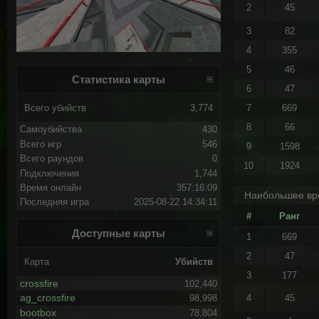
2
45
3
82
4
355
5
46
Статистика карты
6
47
Всего убийств
3,774
7
669
8
66
Самоубийства
430
Всего игр
546
9
1598
Всего раундов
0
10
1924
Подключения
1,744
Время онлайн
357:16:09
Наибольшее вр
Последняя игра
2025-08-22 14:34:11
#
Ранг
Доступные карты
1
669
2
47
Карта
Убийств
3
177
crossfire
102,440
ag_crossfire
4
45
98,998
bootbox
78,804