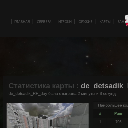
ГЛАВНАЯ
СЕРВЕРА
ИГРОКИ
ОРУЖИЕ
КАРТЫ
БАН 
Статистика карты :
de_detsadik
de_detsadik_RF_day была отыграна 2 минуты и 8 секунд
Наибольшее кол
#
Ранг
1
705