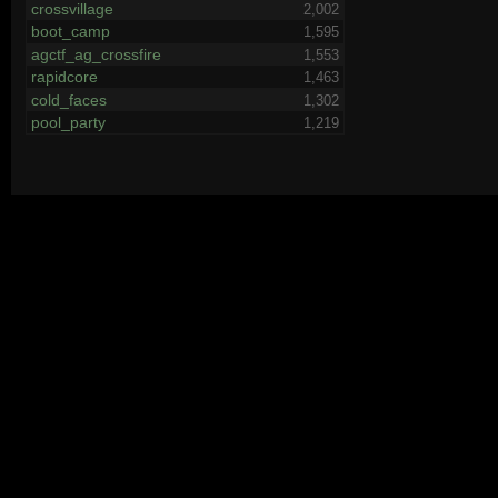
crossvillage
2,002
boot_camp
1,595
agctf_ag_crossfire
1,553
rapidcore
1,463
cold_faces
1,302
pool_party
1,219