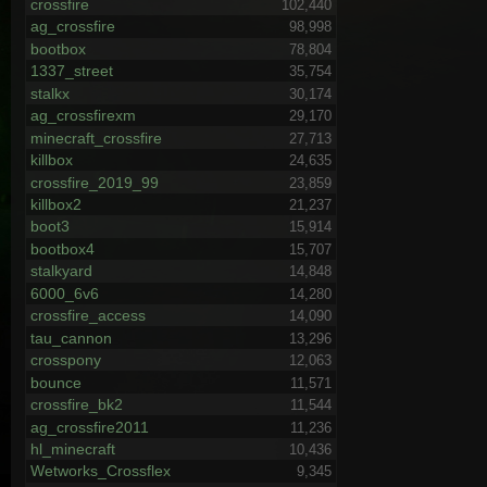
crossfire
102,440
ag_crossfire
98,998
bootbox
78,804
1337_street
35,754
stalkx
30,174
ag_crossfirexm
29,170
minecraft_crossfire
27,713
killbox
24,635
crossfire_2019_99
23,859
killbox2
21,237
boot3
15,914
bootbox4
15,707
stalkyard
14,848
6000_6v6
14,280
crossfire_access
14,090
tau_cannon
13,296
crosspony
12,063
bounce
11,571
crossfire_bk2
11,544
ag_crossfire2011
11,236
hl_minecraft
10,436
Wetworks_Crossflex
9,345