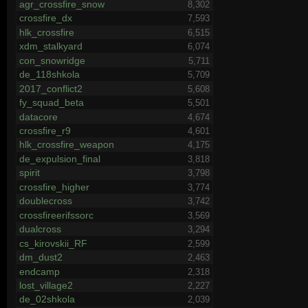
agr_crossfire_snow
8,302
crossfire_dx
7,593
hlk_crossfire
6,515
xdm_stalkyard
6,074
con_snowridge
5,711
de_118shkola
5,709
2017_conflict2
5,608
fy_squad_beta
5,501
datacore
4,674
crossfire_r9
4,601
hlk_crossfire_weapon
4,175
de_expulsion_final
3,818
spirit
3,798
crossfire_higher
3,774
doublecross
3,742
crossfireerifssorc
3,569
dualcross
3,294
cs_kirovskii_RF
2,599
dm_dust2
2,463
endcamp
2,318
lost_village2
2,227
de_02shkola
2,039