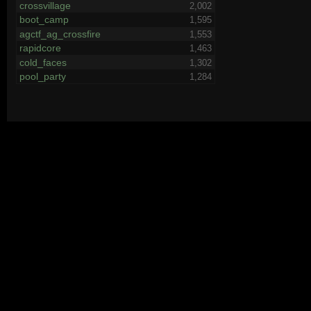
crossvillage
2,002
boot_camp
1,595
agctf_ag_crossfire
1,553
rapidcore
1,463
cold_faces
1,302
pool_party
1,284