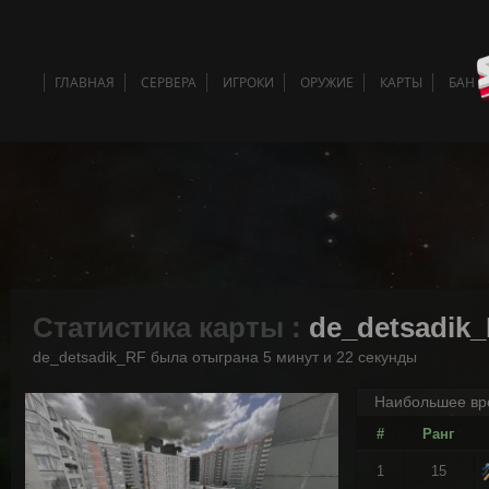
ГЛАВНАЯ
СЕРВЕРА
ИГРОКИ
ОРУЖИЕ
КАРТЫ
БАН 
Статистика карты :
de_detsadik
de_detsadik_RF была отыграна 5 минут и 22 секунды
Наибольшее вр
#
Ранг
1
15