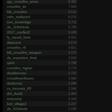
agr_crossfire_snow
8,302
crossfire_dx
7,593
hlk_crossfire
6,515
xdm_stalkyard
6,074
con_snowridge
5,711
de_118shkola
5,709
2017_conflict2
5,608
fy_squad_beta
5,501
datacore
4,674
crossfire_r9
4,601
hlk_crossfire_weapon
4,175
de_expulsion_final
3,818
spirit
3,798
crossfire_higher
3,774
doublecross
3,742
crossfireerifssorc
3,569
dualcross
3,294
cs_kirovskii_RF
2,599
dm_dust2
2,463
endcamp
2,318
lost_village2
2,227
de_02shkola
2,039