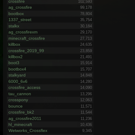
crossfire
102,593
ag_crossfire
99,178
bootbox
78,804
1337_street
35,754
stalkx
30,184
ag_crossfirexm
29,170
minecraft_crossfire
27,713
killbox
24,635
crossfire_2019_99
23,859
killbox2
21,491
boot3
15,914
bootbox4
15,707
stalkyard
14,848
6000_6v6
14,280
crossfire_access
14,090
tau_cannon
13,296
crosspony
12,063
bounce
11,571
crossfire_bk2
11,544
ag_crossfire2011
11,236
hl_minecraft
10,436
Wetworks_Crossflex
9,345