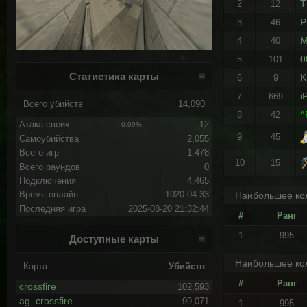
T
2
12
P
3
46
M
4
40
0
5
101
Статистика карты
K
6
9
i
7
669
Всего убийств
14,090
^
8
42
Атака своих
12
0.09%
9
45
Самоубийства
2,055
Всего игр
1,478
10
15
Всего раундов
0
Подключения
4,465
Время онлайн
1020:04:33
Наибольшее кол
Последняя игра
2025-08-20 21:32:44
#
Ранг
1
995
Доступные карты
Наибольшее кол
Карта
Убийств
#
Ранг
crossfire
102,593
ag_crossfire
99,071
1
995