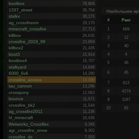
bootbox
78,804
1337_street
35,754
Наибольшее вр
stalkx
30,175
#
Ранг
ag_crossfirexm
29,170
minecraft_crossfire
27,713
1
669
killbox
24,635
2
12
crossfire_2019_99
23,859
3
40
killbox2
21,435
boot3
4
4
15,914
bootbox4
15,707
5
46
stalkyard
14,848
6
45
6000_6v6
14,280
crossfire_access
14,090
7
613
tau_cannon
13,296
8
4274
crosspony
12,063
bounce
11,571
9
1187
crossfire_bk2
11,544
10
82
ag_crossfire2011
11,236
hl_minecraft
10,436
Wetworks_Crossflex
9,345
agr_crossfire_snow
8,302
crossfire_dx
7,593