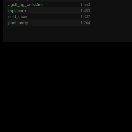
agctf_ag_crossfire
1,553
rapidcore
1,463
cold_faces
1,302
pool_party
1,244