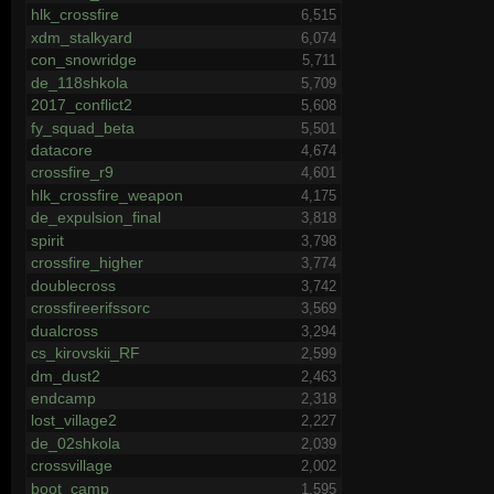
hlk_crossfire
6,515
xdm_stalkyard
6,074
con_snowridge
5,711
de_118shkola
5,709
2017_conflict2
5,608
fy_squad_beta
5,501
datacore
4,674
crossfire_r9
4,601
hlk_crossfire_weapon
4,175
de_expulsion_final
3,818
spirit
3,798
crossfire_higher
3,774
doublecross
3,742
crossfireerifssorc
3,569
dualcross
3,294
cs_kirovskii_RF
2,599
dm_dust2
2,463
endcamp
2,318
lost_village2
2,227
de_02shkola
2,039
crossvillage
2,002
boot_camp
1,595